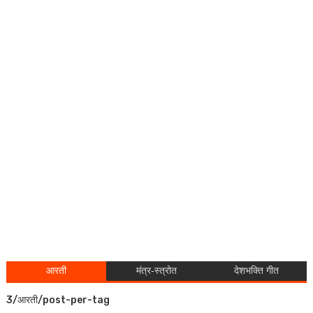
आरती
मंत्र-स्त्रोत
देशभक्ति गीत
3/आरती/post-per-tag