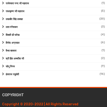
(1)
राजेश्वारा नन्द जी महाराज
(5)
राधाकृष्ण जी महाराज
(20)
लखबीर सिंह लक्खा
(3)
लता मंगेशकर
(4)
विक्की डी पारेख
(6)
विनोद अग्रवाल
(1)
वैभव बाघमार
(2)
श्री हित अम्बरीश जी
(9)
सोनू निगम
(16)
हंसराज रघुवंशी
COPYRIGHT
Copyright © 2020-2022 | All Rights Reserved