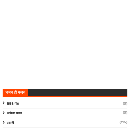
भजन ही भजन
RSS गीत
(3)
(3)
अयोध्या भजन
(116)
आरती