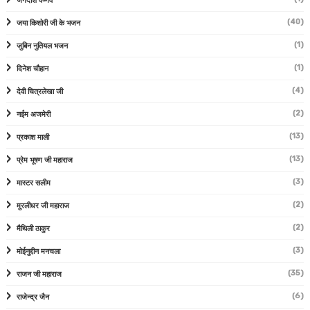
जगदीश वैष्णव
(40)
जया किशोरी जी के भजन
(1)
जुबिन नुतियल भजन
(1)
दिनेश चौहान
(4)
देवी चित्रलेखा जी
(2)
नईम अजमेरी
(13)
प्रकाश माली
(13)
प्रेम भूषण जी महाराज
(3)
मास्टर सलीम
(2)
मुरलीधर जी महाराज
(2)
मैथिली ठाकुर
(3)
मोईनुद्दीन मनचला
(35)
राजन जी महाराज
(6)
राजेन्द्र जैन