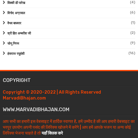
(4)
विक्की डी पारेख
(6)
विनोद अग्रवाल
(1)
वैभव बाघमार
(2)
श्री हित अम्बरीश जी
(9)
सोनू निगम
(16)
हंसराज रघुवंशी
COPYRIGHT
Copyright © 2020-2022 | All Rights Reserved
MarvadiBhajan.com
WWW.MARVADIBHAJAN.COM
आप सभी का हमारी इस वेबसाइट में हार्दिक स्वागत है, हमें उम्मीद है की आप हमारी वेबसाइट का
भरपूर उपयोग अपनी पसंद की लिरिक्स खोजने में करेंगे | आप हमें आपके भजन या अन्य कोई
लिरिक्स भेजना चाहते है तो
यहाँ क्लिक करे