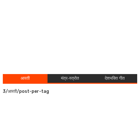
आरती
मंत्र-स्त्रोत
देशभक्ति गीत
3/आरती/post-per-tag