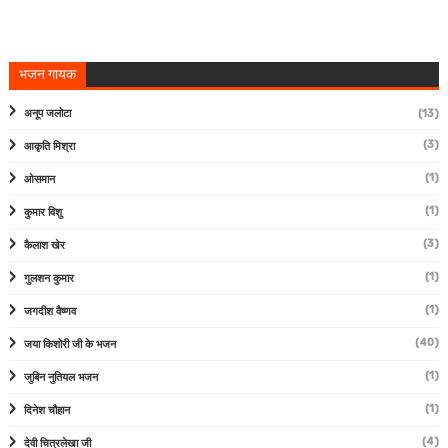
भजन गायक
अनूप जलोटा
(13)
(3)
आकृति मिश्रा
(1)
ओसमान
(1)
कुमार विशु
(3)
कैलाश खेर
(1)
गुलशन कुमार
(1)
जगदीश वैष्णव
(40)
जया किशोरी जी के भजन
(1)
जुबिन नुतियल भजन
(1)
दिनेश चौहान
(4)
देवी चित्रलेखा जी