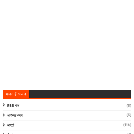
भजन ही भजन
RSS गीत
(3)
(3)
अयोध्या भजन
(116)
आरती