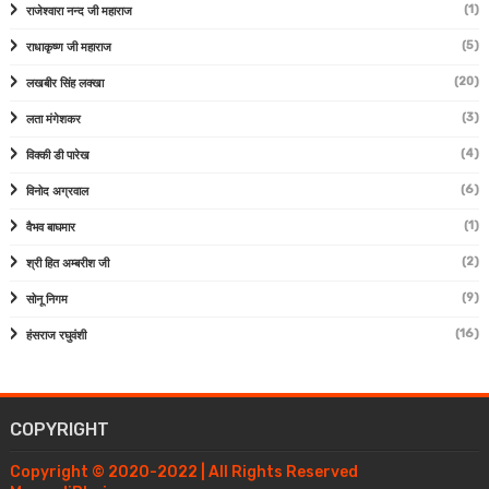
(1)
राजेश्वारा नन्द जी महाराज
(5)
राधाकृष्ण जी महाराज
(20)
लखबीर सिंह लक्खा
(3)
लता मंगेशकर
(4)
विक्की डी पारेख
(6)
विनोद अग्रवाल
(1)
वैभव बाघमार
(2)
श्री हित अम्बरीश जी
(9)
सोनू निगम
(16)
हंसराज रघुवंशी
COPYRIGHT
Copyright © 2020-2022 | All Rights Reserved