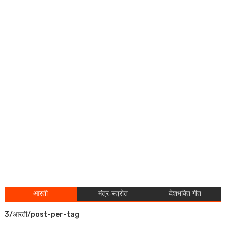
आरती
मंत्र-स्त्रोत
देशभक्ति गीत
3/आरती/post-per-tag