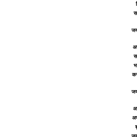
स
जय
अप
स
भ
कर
जय
अ
अप
जय