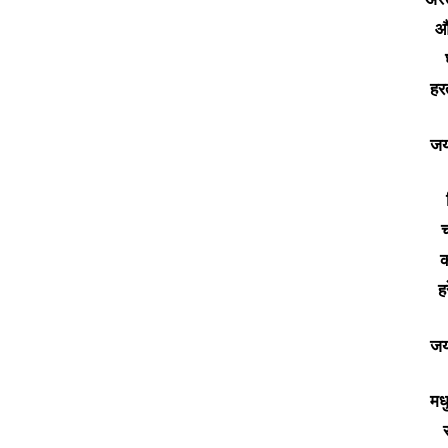
औ
हर
जय
च
क
ह
जय
मध