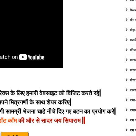
बाबा
भेरूज
भोग
मंत्र
मराठ
माँ ज
माता
मारव
मीरा
राजस
िक्स के लिए हमारी वेबसाइट को विजिट करते रहे|
राधा
े मित्रगणों के साथ शेयर करिए|
 सामग्री भेजना चाहे नीचे दिए गए बटन का प्रयोग करे|
राधा
डॉट कॉम
की और से सादर जय सियाराम ||
राम
राम 