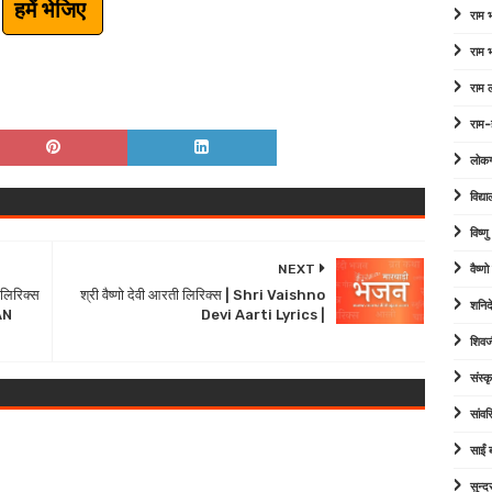
हमें भेजिए
राम
राम
राम 
राम-
लोक
विद्या
विष्ण
NEXT
वैष्ण
 लिरिक्स
श्री वैष्णो देवी आरती लिरिक्स | Shri Vaishno
शनिद
AN
Devi Aarti Lyrics |
शिवज
संस्कृ
सांव
साईं
सुन्द