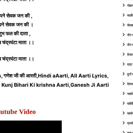
गोवत्
पने सेवक जन की ,
चाली
ने सेवक जन की ।
चेता
शुभ फल की दाता ,
जैन
 चंद्रघंटा माता ।।
जैन म
तेजा
 चंद्रघंटा माता ।।
दादा
दुर्ग
cs, गणेश जी की आरती,Hindi aAarti, All Aarti Lyrics,
 Kunj Bihari Ki krishna Aarti,Ganesh Ji Aarti
देशभ
नाको
पार्व
utube Video
पार्श
प्रार्