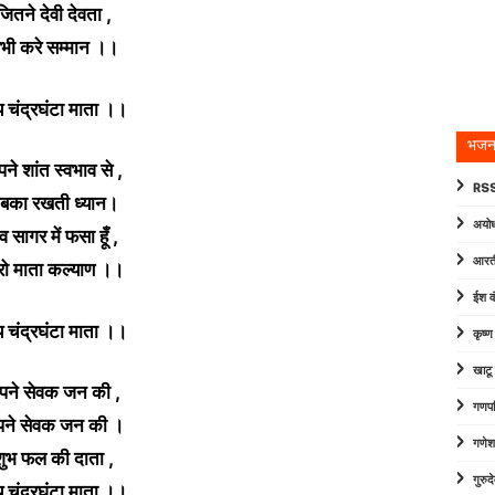
जितने देवी देवता ,
भी करे सम्मान ।।
 चंद्रघंटा माता ।।
भजन
ने शांत स्वभाव से ,
RSS
बका रखती ध्यान।
अयोध
व सागर में फसा हूँ ,
आरत
ो माता कल्याण ।।
ईश व
 चंद्रघंटा माता ।।
कृष्
खाटू
पने सेवक जन की ,
गणपत
ने सेवक जन की ।
गणेश
शुभ फल की दाता ,
गुरु
 चंद्रघंटा माता ।।