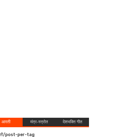
आरती
मंत्र-स्त्रोत
देशभक्ति गीत
ती/post-per-tag