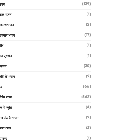
(139)
 भजन
(1)
 भरत भजन
(2)
लक्ष्मण भजन
(17)
हनुमान भजन
(1)
गीत
(1)
लय प्रार्थना
(30)
ु भजन
(9)
ो देवी के भजन
(66)
ेव
(562)
ी के भजन
(4)
त में स्तुति
(2)
रिया सेठ के भजन
(2)
 बाबा भजन
(1)
रकाण्ड