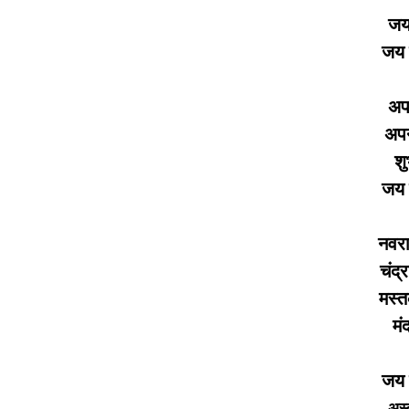
जय 
जय 
अप
अपन
शु
जय 
नवरा
चंद्
मस्त
मं
जय 
अस्त