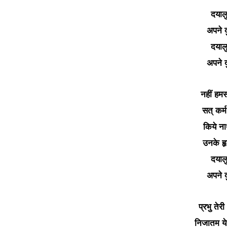
दयालु 
अपने द
दयालु 
अपने द
नहीं हम
सत् कर्
किये ना
उनके हृद
दयालु 
अपने द
प्रभु तेर
निजातम ये