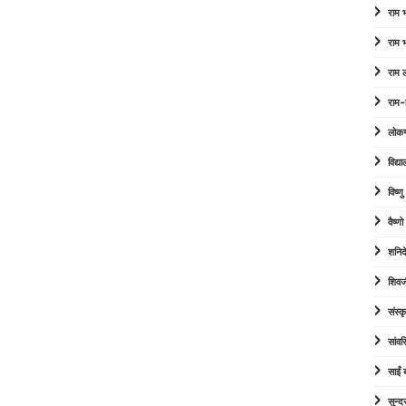
राम
राम
राम 
राम-
लोक
विद्या
विष्ण
वैष्ण
शनिद
शिवज
संस्कृ
सांव
साईं
सुन्द