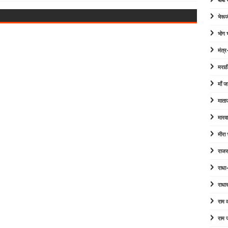
बाबा
भेरूज
भोग
मंत्र
मराठ
माँ ज
माता
मारव
मीरा
राजस
राधा
राधा
राम
राम 