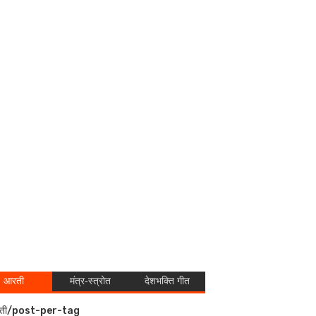
आरती
मंत्र-स्त्रोत
देशभक्ति गीत
ती/post-per-tag