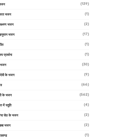
(139)
 भजन
(1)
 भरत भजन
(2)
लक्ष्मण भजन
(17)
हनुमान भजन
(1)
गीत
(1)
लय प्रार्थना
(30)
ु भजन
(9)
ो देवी के भजन
(66)
ेव
(562)
ी के भजन
(4)
त में स्तुति
(2)
रिया सेठ के भजन
(2)
 बाबा भजन
(1)
रकाण्ड