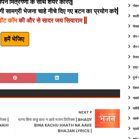
े मित्रगणों के साथ शेयर करिए|
गोवत्
 सामग्री भेजना चाहे नीचे दिए गए बटन का प्रयोग करे|
चाली
डॉट कॉम
की और से सादर जय सियाराम ||
चेता
जैन
हमें भेजिए
जैन म
तेजा
दादा
दुर्ग
देशभ
नाको
पार्व
NEXT
पार्श
िक्स |
भाग्य बिना कछु हाथ न आवे भजन लिरिक्स | BHAGY
NAHI
BINA KACHU HAATH NA AAVE
प्रार्
BHAJAN LYRICS |