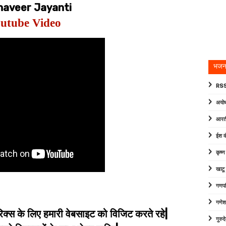
haveer Jayanti
utube Video
भजन
RSS
अयोध
आरत
ईश व
कृष्
खाटू
गणपत
गणेश
िक्स के लिए हमारी वेबसाइट को विजिट करते रहे|
गुरु