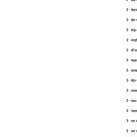
बाबा
भेरूज
भोग
मंत्र
मराठ
माँ ज
माता
मारव
मीरा
राजस
राधा
राधा
राम
राम 