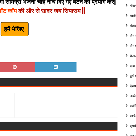
 सामग्री भेजना चाहे नीचे दिए गए बटन का प्रयोग करे|
गोवत्
डॉट कॉम
की और से सादर जय सियाराम ||
चाली
चेता
हमें भेजिए
जैन
जैन म
तेजा
दादा
दुर्ग
देशभ
नाको
पार्व
पार्श
प्रार्