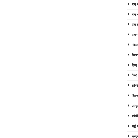
राम
राम
राम 
राम-
लोक
विद्या
विष्ण
वैष्ण
शनिद
शिवज
संस्कृ
सांव
साईं
सुन्द