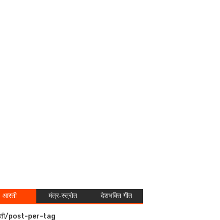
आरती
मंत्र-स्त्रोत
देशभक्ति गीत
ती/post-per-tag