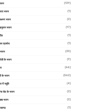
(139)
 भजन
(1)
 भरत भजन
(2)
लक्ष्मण भजन
(17)
हनुमान भजन
(1)
गीत
(1)
लय प्रार्थना
(30)
ु भजन
(9)
ो देवी के भजन
(66)
ेव
(562)
ी के भजन
(4)
त में स्तुति
(2)
रिया सेठ के भजन
(2)
 बाबा भजन
(1)
रकाण्ड