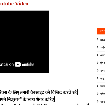
utube Video
भजन
RSS
अयोध
आरत
ईश व
कृष्
खाटू
गणपत
िक्स के लिए हमारी वेबसाइट को विजिट करते रहे|
गणेश
े मित्रगणों के साथ शेयर करिए|
गुरु