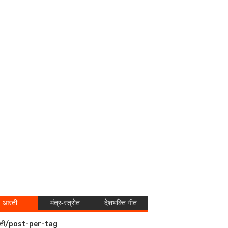
आरती
मंत्र-स्त्रोत
देशभक्ति गीत
ती/post-per-tag