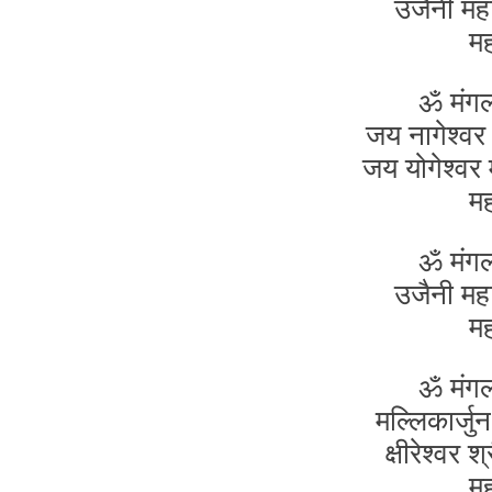
उजैनी मह
म
ॐ मंग
जय नागेश्वर 
जय योगेश्वर
म
ॐ मंग
उजैनी मह
म
ॐ मंग
मल्लिकार्ज
क्षीरेश्वर 
म