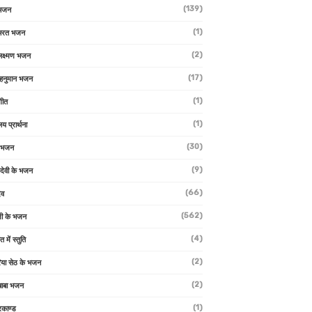
(139)
 भजन
(1)
 भरत भजन
(2)
लक्ष्मण भजन
(17)
हनुमान भजन
(1)
गीत
(1)
लय प्रार्थना
(30)
ु भजन
(9)
ो देवी के भजन
(66)
ेव
(562)
ी के भजन
(4)
त में स्तुति
(2)
रिया सेठ के भजन
(2)
 बाबा भजन
(1)
रकाण्ड