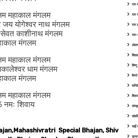
राम
लम महाकाल मंगलम
राम
र जय योगेश्वर नाथ मंगलम
राम 
व सेवत काशीनाथ मंगलम
राम-
हाकाल मंगलम
लोक
विद्या
लम महाकाल मंगलम
ाकालेश्वर धाम मंगलम
विष्ण
हाकाल मंगलम
वैष्ण
शनिद
लम महाकाल मंगलम
शिवज
 नमः शिवाय
संस्कृ
सांव
साईं
ajan,Mahashivratri Special Bhajan, Shiv
सुन्द