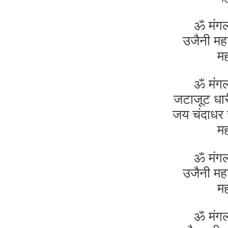
ॐ मंग
उजैनी मह
म
ॐ मंग
जटाजूट धारी
जय चंदाधर 
म
ॐ मंग
उजैनी मह
म
ॐ मंग