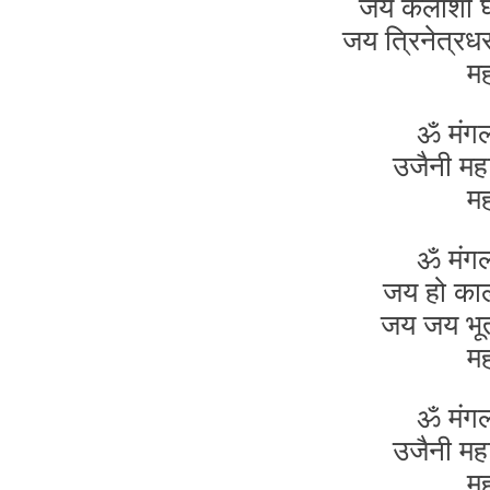
जय कैलाशी 
जय त्रिनेत्र
म
ॐ मंग
उजैनी मह
म
ॐ मंग
जय हो काल
जय जय भू
म
ॐ मंग
उजैनी मह
म