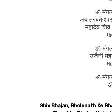
ॐ मंग
जय त्रंबकेश्व
महादेव शि
म
ॐ मंग
उजैनी मह
म
ॐ मंग
ॐ
Shiv Bhajan, Bholenath Ke Bh