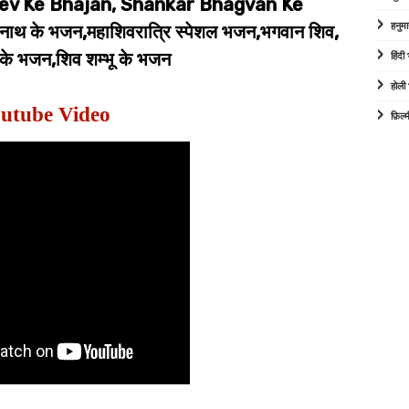
v Ke Bhajan, Shankar Bhagvan Ke
हनुम
थ के भजन,महाशिवरात्रि स्पेशल भजन,भगवान शिव,
के भजन,शिव शम्भू के भजन
हिंद
होली
utube Video
फ़िल्