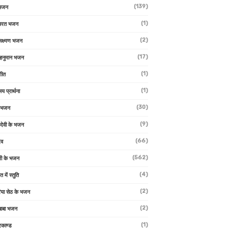
(139)
 भजन
(1)
 भरत भजन
(2)
लक्ष्मण भजन
(17)
हनुमान भजन
(1)
गीत
(1)
लय प्रार्थना
(30)
ु भजन
(9)
ो देवी के भजन
(66)
ेव
(562)
ी के भजन
(4)
त में स्तुति
(2)
रिया सेठ के भजन
(2)
 बाबा भजन
(1)
रकाण्ड