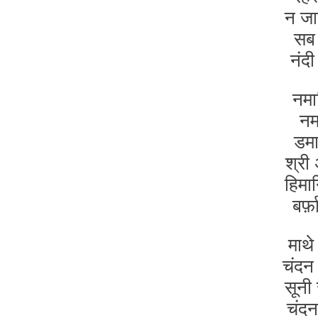
न जा
सब 
नंदी
नमा
नमा
डमा
श्री
हिमा
बर्
माथे
चंदन
सूनी
चंदन