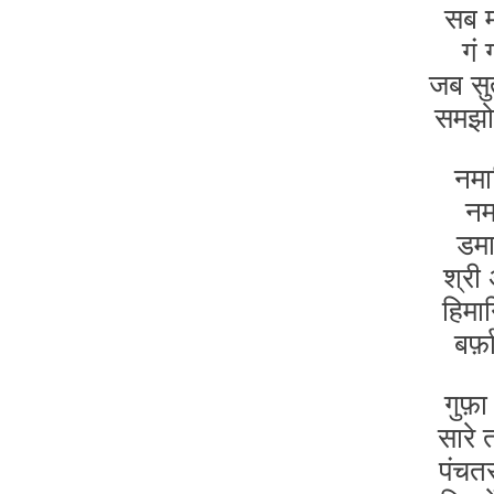
सब म
गं 
जब सुत
समझो 
नमा
नमा
डमा
श्री
हिमा
बर्
गुफ़ा 
सारे 
पंचतर