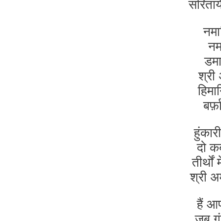
सरिताय
नमा
नमा
डमा
श्री
हिमा
बर्
हुंका
दो कब
तीर्थों
श्री अ
हैं आ
जब गूं