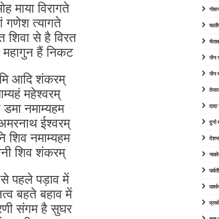
ोह माया विरागते
गोवत्
गं गणेश त्यागते
चाली
 शिवा से है विरत
चेता
महागुन हैं निकट
जैन
मि आदि शंकरम्
जैन म
म्यहं महेश्वरम्
तेजा
 डमा नमाम्यहम
दादा
 अमरनाथ ईश्वरम्
दुर्ग
नि शिव नमाम्यहम
देशभ
फ़ानी शिव शंकरम्
नाको
पार्व
से पहले पड़ाव में
पार्श
तत्व बहते बहाव में
णी संगम है सुघर
प्रार्