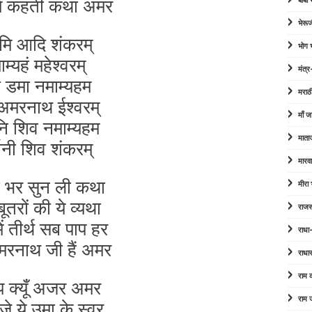
ें कहती कथा अमर
बाबा
भेरूज
मि आदि शंकरम्
भोग
म्यहं महेश्वरम्
मंत्र
 डमा नमाम्यहम
मराठ
 अमरनाथ ईश्वरम्
माँ ज
नि शिव नमाम्यहम
माता
फ़ानी शिव शंकरम्
मारव
री भर सुन ली कथा
मीरा
ूतरों की ये व्यथा
राजस
 में तीर्थ सब पाप हर
राधा
मरनाथ जी हैं अमर
राधा
राम
प क्यूँ अजर अमर
राम 
जे ये उमा के स्वर