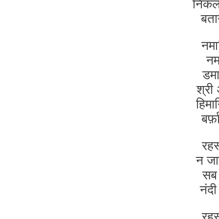
निकल 
बता
नमा
नमा
डमा
श्री
हिमा
बर्
रहस
न जा
सब 
नंदी
रहस