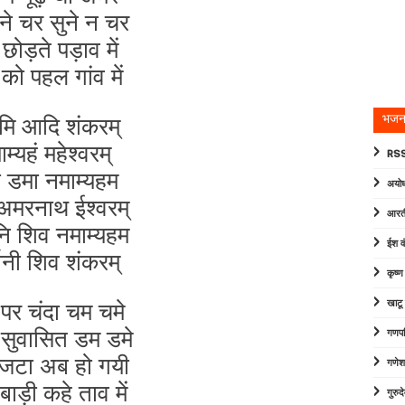
ने चर सुने न चर
छोड़ते पड़ाव में
 को पहल गांव में
मि आदि शंकरम्
भजन
म्यहं महेश्वरम्
RSS
 डमा नमाम्यहम
अयोध
 अमरनाथ ईश्वरम्
आरत
नि शिव नमाम्यहम
ईश व
फ़ानी शिव शंकरम्
कृष्
 पर चंदा चम चमे
खाटू
 सुवासित डम डमे
गणपत
 जटा अब हो गयी
गणेश
बाड़ी कहे ताव में
गुरु