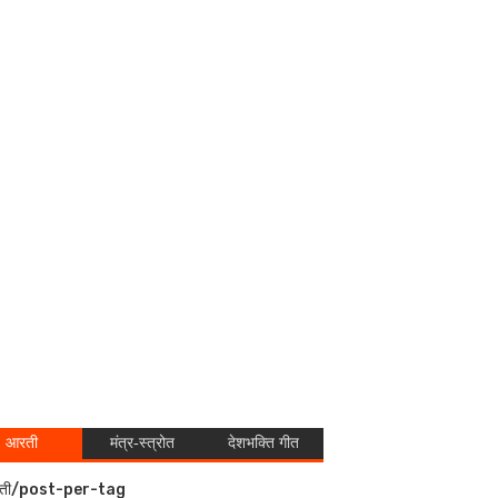
आरती
मंत्र-स्त्रोत
देशभक्ति गीत
ती/post-per-tag