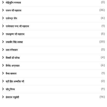
(3)
मोईनुद्दीन मनचला
(35)
राजन जी महाराज
(6)
राजेन्द्र जैन
(1)
राजेश्वारा नन्द जी महाराज
(5)
राधाकृष्ण जी महाराज
(20)
लखबीर सिंह लक्खा
(3)
लता मंगेशकर
(4)
विक्की डी पारेख
(6)
विनोद अग्रवाल
(1)
वैभव बाघमार
(2)
श्री हित अम्बरीश जी
(9)
सोनू निगम
(16)
हंसराज रघुवंशी