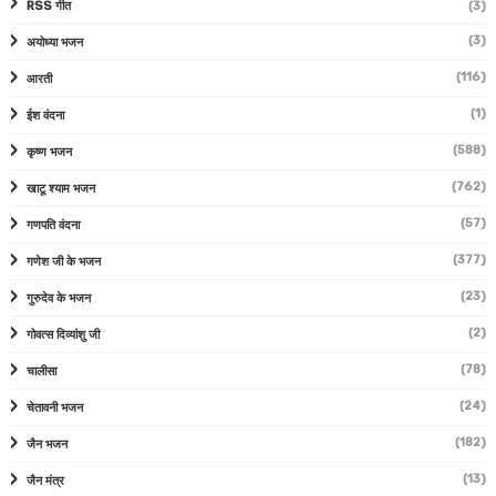
RSS गीत
(3)
(3)
अयोध्या भजन
(116)
आरती
(1)
ईश वंदना
(588)
कृष्ण भजन
(762)
खाटू श्याम भजन
(57)
गणपति वंदना
(377)
गणेश जी के भजन
(23)
गुरुदेव के भजन
(2)
गोवत्स दिव्यांशु जी
(78)
चालीसा
(24)
चेतावनी भजन
(182)
जैन भजन
(13)
जैन मंत्र