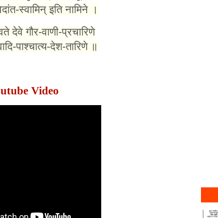
ेदांत-स्वामिन् इति नामिने ।
ते देवे गौर-वाणी-प्रचारिणे
यवादि-पाश्चात्य-देश-तारिणे ॥
utube Video