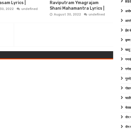
RSS
sam Lyrics |
Raviputram Ymagrajam
Shani Mahamantra Lyrics |
30, 2022
undefined
अयोध
August 30, 2022
undefined
आरत
ईश व
कृष्
खाटू
गणपत
गणेश
गुरु
गोवत्
चाली
चेता
जैन
जैन म