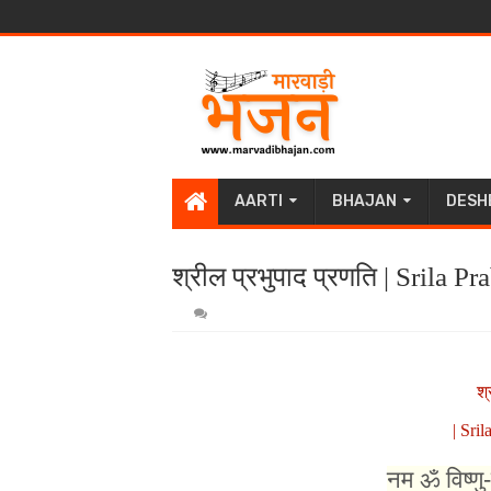
AARTI
BHAJAN
DESH
श्रील प्रभुपाद प्रणति | Srila P
श्
| Sril
नम ॐ विष्णु-