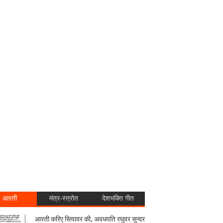
आरती
मंत्र-स्त्रोत
देशभक्ति गीत
आरती करिए सियावर की, अवधपति रघुवर सुन्दर