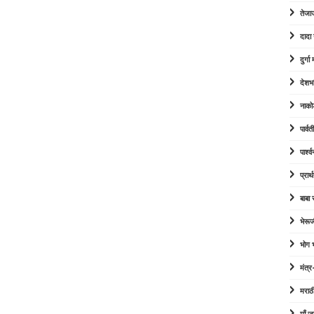
तेजा
दादा
दुर्ग
देशभ
नाको
पार्व
पार्श
प्रार्
बाबा
भेरूज
भोग
मंत्र
मराठ