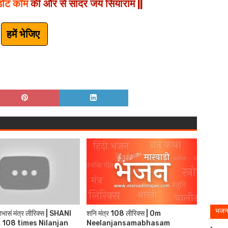
डॉट कॉम
की और से सादर जय सियाराम ||
हमें भेजिए
भजन
भासं मंत्र लीरिक्स | SHANI
शनि मंत्र 108 लीरिक्स | Om
108 times Nilanjan
Neelanjansamabhasam