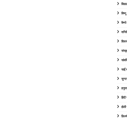
विद्या
विष्ण
वैष्ण
शनिद
शिवज
संस्कृ
सांव
साईं
सुन्द
हनुम
हिंद
होली
फ़िल्