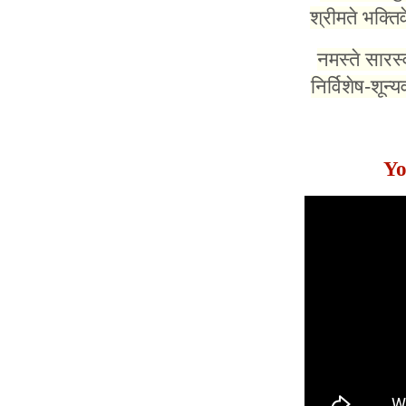
श्रीमते भक्तिव
नमस्ते सारस्व
निर्विशेष-शून्
Yo