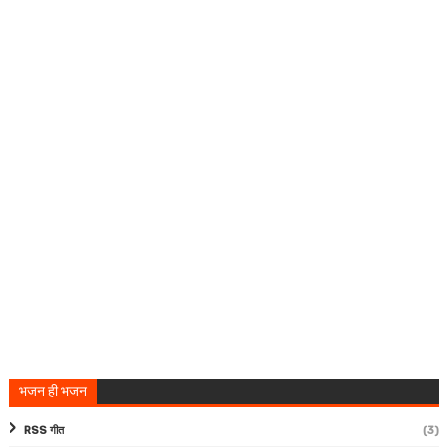
भजन ही भजन
RSS गीत
(3)