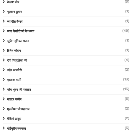
(3)
कैलाश खेर
(1)
गुलशन कुमार
(1)
जगदीश वैष्णव
(40)
जया किशोरी जी के भजन
(1)
जुबिन नुतियल भजन
(1)
दिनेश चौहान
(4)
देवी चित्रलेखा जी
(2)
नईम अजमेरी
(13)
प्रकाश माली
(13)
प्रेम भूषण जी महाराज
(3)
मास्टर सलीम
(2)
मुरलीधर जी महाराज
(2)
मैथिली ठाकुर
(3)
मोईनुद्दीन मनचला