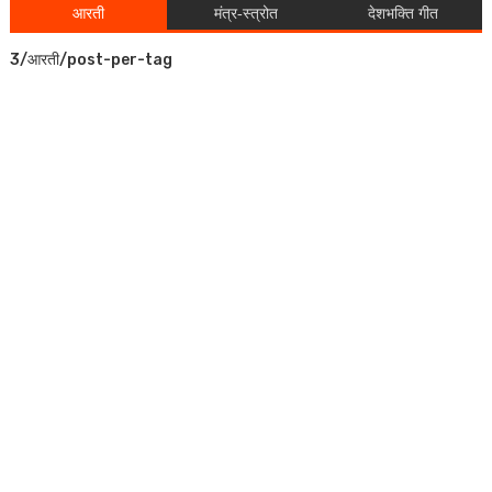
आरती
मंत्र-स्त्रोत
देशभक्ति गीत
3/आरती/post-per-tag