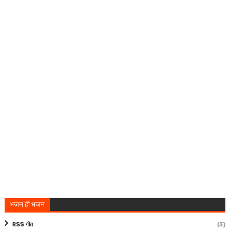
भजन ही भजन
RSS गीत
(3)