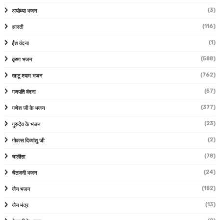
(3)
अयोध्या भजन
(116)
आरती
(1)
ईश वंदना
(588)
कृष्ण भजन
(762)
खाटू श्याम भजन
(57)
गणपति वंदना
(377)
गणेश जी के भजन
(23)
गुरुदेव के भजन
(2)
गोवत्स दिव्यांशु जी
(78)
चालीसा
(24)
चेतावनी भजन
(182)
जैन भजन
(13)
जैन मंत्र