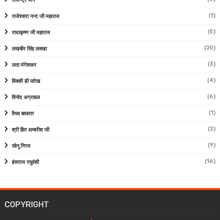
राजेन्द्र जैन
(1)
राजेश्वारा नन्द जी महाराज
(5)
राधाकृष्ण जी महाराज
(20)
लखबीर सिंह लक्खा
(3)
लता मंगेशकर
(4)
विक्की डी पारेख
(6)
विनोद अग्रवाल
(1)
वैभव बाघमार
(2)
श्री हित अम्बरीश जी
(9)
सोनू निगम
(16)
हंसराज रघुवंशी
COPYRIGHT