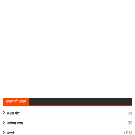
भजन ही भजन
RSS गीत
(3)
(3)
अयोध्या भजन
(116)
आरती