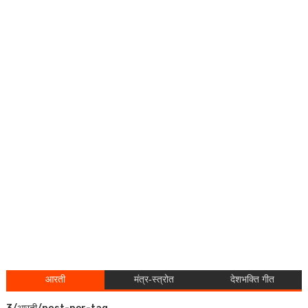
आरती
मंत्र-स्त्रोत
देशभक्ति गीत