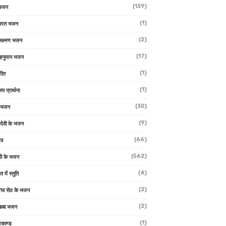
(139)
 भजन
(1)
 भरत भजन
(2)
लक्ष्मण भजन
(17)
हनुमान भजन
(1)
गीत
(1)
लय प्रार्थना
(30)
ु भजन
(9)
ो देवी के भजन
(66)
ेव
(562)
ी के भजन
(4)
त में स्तुति
(2)
रिया सेठ के भजन
(2)
 बाबा भजन
(1)
रकाण्ड