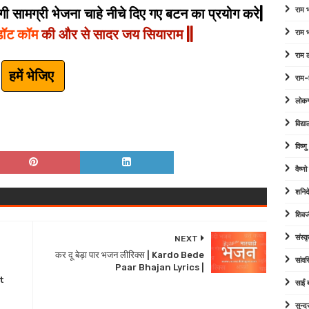
 सामग्री भेजना चाहे नीचे दिए गए बटन का प्रयोग करे|
राम
डॉट कॉम
की और से सादर जय सियाराम ||
राम
राम 
हमें भेजिए
राम-
लोक
विद्या
विष्ण
वैष्ण
शनिद
शिवज
संस्कृ
NEXT
कर दू बेड़ा पार भजन लीरिक्स | Kardo Bede
सांव
Paar Bhajan Lyrics |
t
साईं
सुन्द