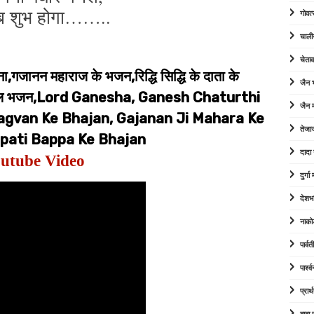
 शुभ होगा……..
गोवत्
चाली
चेता
,गजानन महाराज के भजन,रिद्धि सिद्धि के दाता के
जैन
स्पेशल भजन,Lord Ganesha, Ganesh Chaturthi
जैन म
agvan Ke Bhajan, Gajanan Ji Mahara Ke
तेजा
pati Bappa Ke Bhajan
दादा
utube Video
दुर्ग
देशभ
नाको
पार्व
पार्श
प्रार्