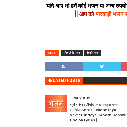
यदि आप भी हमें कोई भजन या अन्य उपयोगी
|| आप को
मारवाड़ी भजन 
TAGS:
गणेश जी के भजन
हिन्दी भजन
RELATED POSTS
PREVIOUS
श्री गणेशाय धीमहि गणेश संस्कृत भजन
लीरिक्स|Shree Ekadantaya
Vakratundaya Ganesh Sanskri
Bhajan Lyrics |