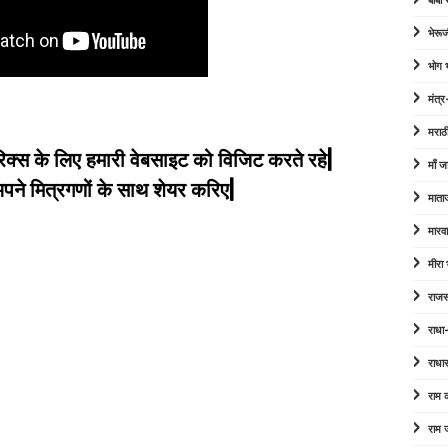
बाबा
भेरूज
भोग
मंत्र
मराठ
िक्स के लिए हमारी वेबसाइट को विजिट करते रहे|
माँ ज
े मित्रगणों के साथ शेयर करिए|
माता
मारव
मीरा
राजस
राधा
राधा
राम
राम 