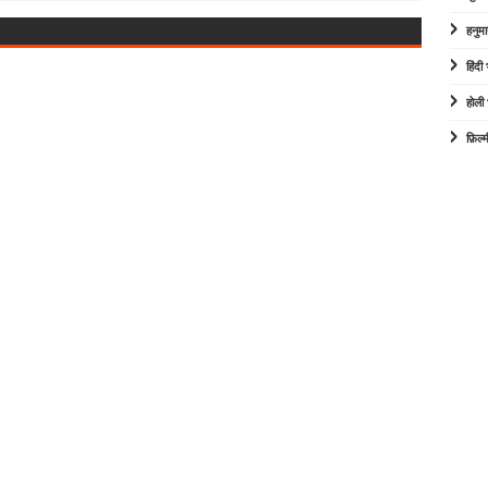
हनुम
हिंद
होली
फ़िल्