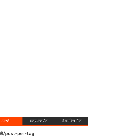
आरती
मंत्र-स्त्रोत
देशभक्ति गीत
ती/post-per-tag