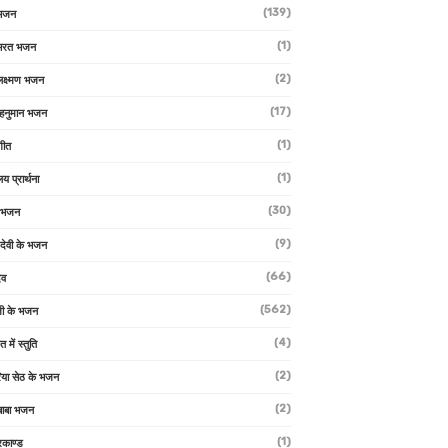
(139)
 भजन
(1)
 भरत भजन
(2)
लक्ष्मण भजन
(17)
हनुमान भजन
(1)
गीत
(1)
लय प्रार्थना
(30)
ु भजन
(9)
ो देवी के भजन
(66)
ेव
(562)
ी के भजन
(4)
त में स्तुति
(2)
रिया सेठ के भजन
(2)
 बाबा भजन
(1)
रकाण्ड