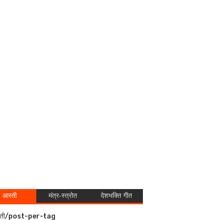
आरती
मंत्र-स्त्रोत
देशभक्ति गीत
ती/post-per-tag