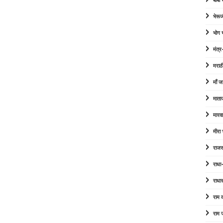
बाबा
भेरूज
भोग
मंत्र
मराठ
माँ ज
माता
मारव
मीरा
राजस
राधा
राधा
राम
राम 