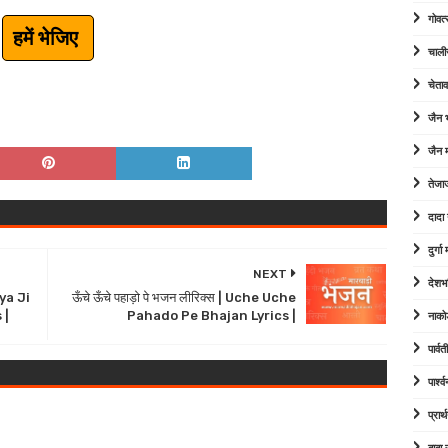
गोवत्
हमें भेजिए
चाली
चेता
जैन
जैन म
तेजा
दादा
दुर्ग
NEXT
देशभ
iya Ji
ऊँचे ऊँचे पहाड़ो पे भजन लीरिक्स | Uche Uche
 |
Pahado Pe Bhajan Lyrics |
नाको
पार्व
पार्श
प्रार्