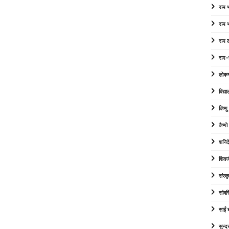
राम
राम
राम 
राम-
लोक
विद्या
विष्ण
वैष्ण
शनिद
शिवज
संस्कृ
सांव
साईं
सुन्द