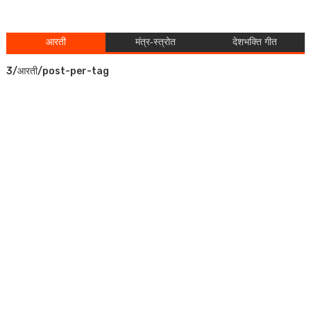
आरती
मंत्र-स्त्रोत
देशभक्ति गीत
3/आरती/post-per-tag