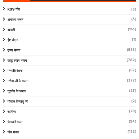
RSS गीत
(3)
(3)
अयोध्या भजन
(116)
आरती
(1)
ईश वंदना
(588)
कृष्ण भजन
(762)
खाटू श्याम भजन
(57)
गणपति वंदना
(377)
गणेश जी के भजन
(23)
गुरुदेव के भजन
(2)
गोवत्स दिव्यांशु जी
(78)
चालीसा
(24)
चेतावनी भजन
(182)
जैन भजन