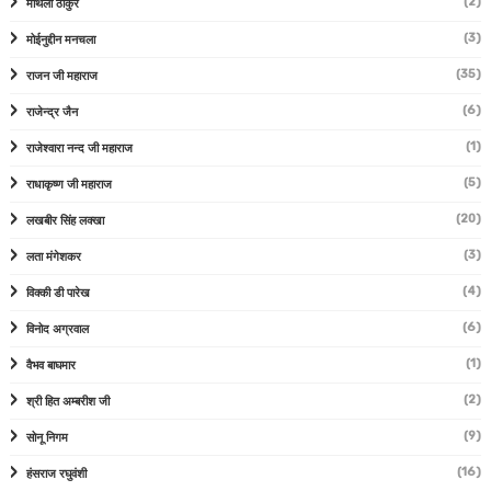
(2)
मैथिली ठाकुर
(3)
मोईनुद्दीन मनचला
(35)
राजन जी महाराज
(6)
राजेन्द्र जैन
(1)
राजेश्वारा नन्द जी महाराज
(5)
राधाकृष्ण जी महाराज
(20)
लखबीर सिंह लक्खा
(3)
लता मंगेशकर
(4)
विक्की डी पारेख
(6)
विनोद अग्रवाल
(1)
वैभव बाघमार
(2)
श्री हित अम्बरीश जी
(9)
सोनू निगम
(16)
हंसराज रघुवंशी