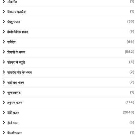
(1)
लोकगीत
(1)
विद्यालय प्रार्थना
(30)
विष्णु भजन
(9)
वैष्णो देवी के भजन
(66)
शनिदेव
(562)
शिवजी के भजन
(4)
संस्कृत में स्तुति
(2)
सांवरिया सेठ के भजन
(2)
साईं बाबा भजन
(1)
सुन्दरकाण्ड
(174)
हनुमान भजन
(2040)
हिंदी भजन
(5)
होली भजन
(1)
फ़िल्मी भजन