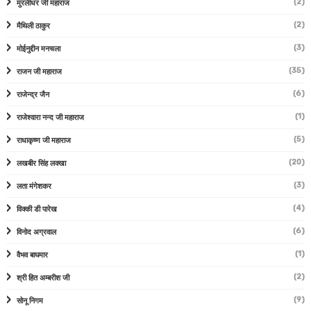
(2)
मुरलीधर जी महाराज
(2)
मैथिली ठाकुर
(3)
मोईनुद्दीन मनचला
(35)
राजन जी महाराज
(6)
राजेन्द्र जैन
(1)
राजेश्वारा नन्द जी महाराज
(5)
राधाकृष्ण जी महाराज
(20)
लखबीर सिंह लक्खा
(3)
लता मंगेशकर
(4)
विक्की डी पारेख
(6)
विनोद अग्रवाल
(1)
वैभव बाघमार
(2)
श्री हित अम्बरीश जी
(9)
सोनू निगम