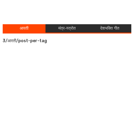
आरती
मंत्र-स्त्रोत
देशभक्ति गीत
3/आरती/post-per-tag