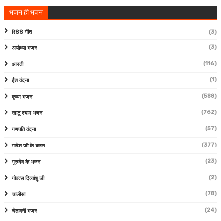
भजन ही भजन
RSS गीत
(3)
(3)
अयोध्या भजन
(116)
आरती
(1)
ईश वंदना
(588)
कृष्ण भजन
(762)
खाटू श्याम भजन
(57)
गणपति वंदना
(377)
गणेश जी के भजन
(23)
गुरुदेव के भजन
(2)
गोवत्स दिव्यांशु जी
(78)
चालीसा
(24)
चेतावनी भजन