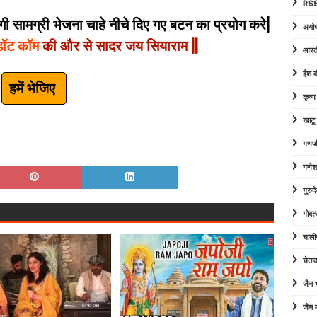
RSS
 सामग्री भेजना चाहे नीचे दिए गए बटन का प्रयोग करे|
अयोध
डॉट कॉम
की और से सादर जय सियाराम ||
आरत
ईश व
हमें भेजिए
कृष्
खाटू
गणपत
गणेश
गुरु
गोवत्
चाली
चेता
जैन
जैन म