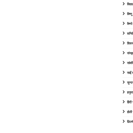
विद्या
विष्ण
वैष्ण
शनिद
शिवज
संस्कृ
सांव
साईं
सुन्द
हनुम
हिंद
होली
फ़िल्