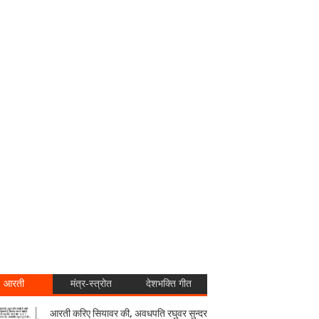
आरती
मंत्र-स्त्रोत
देशभक्ति गीत
आरती करिए सियावर की, अवधपति रघुवर सुन्दर