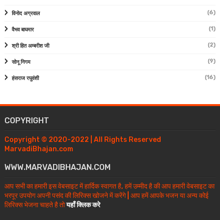
(6)
विनोद अग्रवाल
(1)
वैभव बाघमार
(2)
श्री हित अम्बरीश जी
(9)
सोनू निगम
(16)
हंसराज रघुवंशी
COPYRIGHT
Copyright © 2020-2022 | All Rights Reserved
MarvadiBhajan.com
WWW.MARVADIBHAJAN.COM
आप सभी का हमारी इस वेबसाइट में हार्दिक स्वागत है, हमें उम्मीद है की आप हमारी वेबसाइट का
भरपूर उपयोग अपनी पसंद की लिरिक्स खोजने में करेंगे | आप हमें आपके भजन या अन्य कोई
लिरिक्स भेजना चाहते है तो
यहाँ क्लिक करे