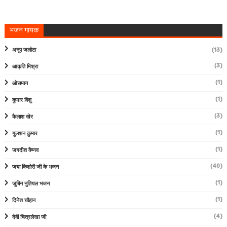
भजन गायक
अनूप जलोटा
(13)
(3)
आकृति मिश्रा
(1)
ओसमान
(1)
कुमार विशु
(3)
कैलाश खेर
(1)
गुलशन कुमार
(1)
जगदीश वैष्णव
(40)
जया किशोरी जी के भजन
(1)
जुबिन नुतियल भजन
(1)
दिनेश चौहान
(4)
देवी चित्रलेखा जी