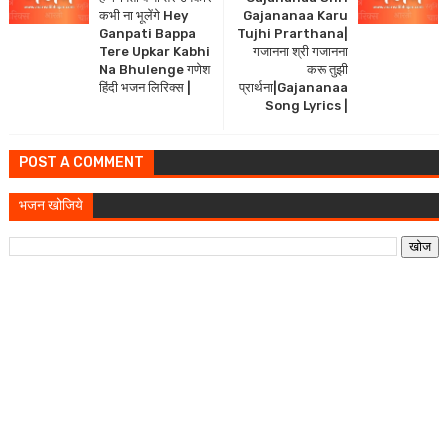
कभी ना भूलेंगे Hey
Gajananaa Karu
Ganpati Bappa
Tujhi Prarthana|
Tere Upkar Kabhi
गजानना श्री गजानना
Na Bhulenge गणेश
करू तुझी
हिंदी भजन लिरिक्स |
प्रार्थना|Gajananaa
Song Lyrics |
POST A COMMENT
भजन खोजिये