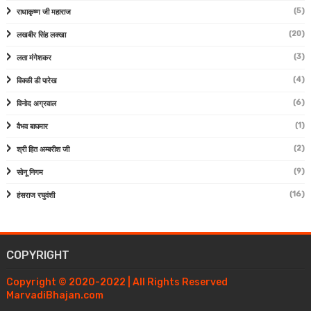
(5)
राधाकृष्ण जी महाराज
(20)
लखबीर सिंह लक्खा
(3)
लता मंगेशकर
(4)
विक्की डी पारेख
(6)
विनोद अग्रवाल
(1)
वैभव बाघमार
(2)
श्री हित अम्बरीश जी
(9)
सोनू निगम
(16)
हंसराज रघुवंशी
COPYRIGHT
Copyright © 2020-2022 | All Rights Reserved
MarvadiBhajan.com