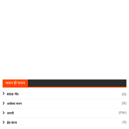
भजन ही भजन
RSS गीत
(3)
(3)
अयोध्या भजन
(116)
आरती
(1)
ईश वंदना