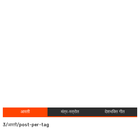
आरती
मंत्र-स्त्रोत
देशभक्ति गीत
3/आरती/post-per-tag