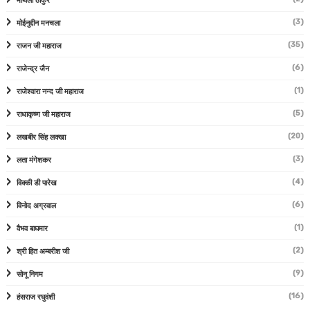
मैथिली ठाकुर
(3)
मोईनुद्दीन मनचला
(35)
राजन जी महाराज
(6)
राजेन्द्र जैन
(1)
राजेश्वारा नन्द जी महाराज
(5)
राधाकृष्ण जी महाराज
(20)
लखबीर सिंह लक्खा
(3)
लता मंगेशकर
(4)
विक्की डी पारेख
(6)
विनोद अग्रवाल
(1)
वैभव बाघमार
(2)
श्री हित अम्बरीश जी
(9)
सोनू निगम
(16)
हंसराज रघुवंशी