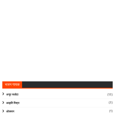
भजन गायक
अनूप जलोटा
(13)
(3)
आकृति मिश्रा
(1)
ओसमान