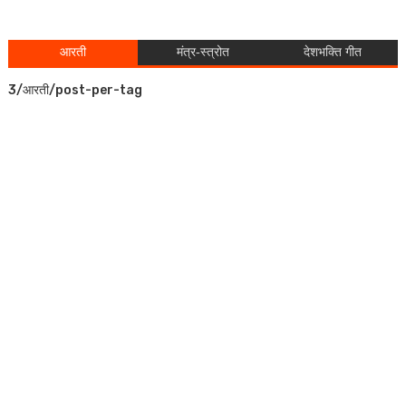
आरती
मंत्र-स्त्रोत
देशभक्ति गीत
3/आरती/post-per-tag