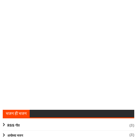
भजन ही भजन
RSS गीत
(3)
(3)
अयोध्या भजन