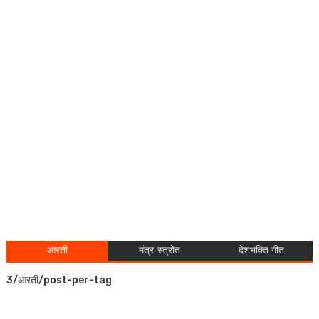
आरती
मंत्र-स्त्रोत
देशभक्ति गीत
3/आरती/post-per-tag