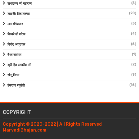
(5)
राधाकृष्ण जी महाराज
(20)
लखबीर सिंह लक्खा
(3)
लता मंगेशकर
(4)
विक्की डी पारेख
(6)
विनोद अग्रवाल
(1)
वैभव बाघमार
(2)
श्री हित अम्बरीश जी
(9)
सोनू निगम
(16)
हंसराज रघुवंशी
COPYRIGHT
Copyright © 2020-2022 | All Rights Reserved
MarvadiBhajan.com