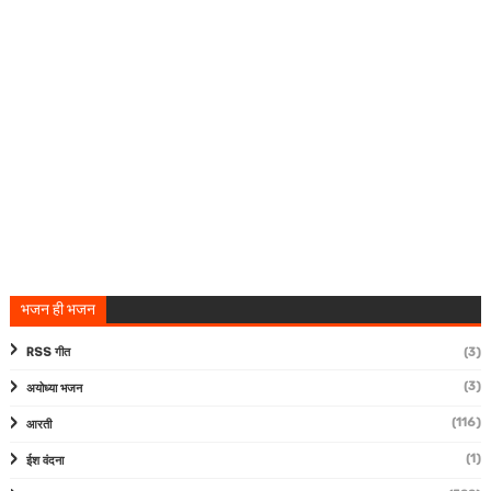
भजन ही भजन
RSS गीत
(3)
(3)
अयोध्या भजन
(116)
आरती
(1)
ईश वंदना