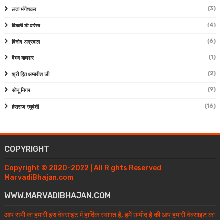
(3)
लता मंगेशकर
(4)
विक्की डी पारेख
(6)
विनोद अग्रवाल
(1)
वैभव बाघमार
(2)
श्री हित अम्बरीश जी
(9)
सोनू निगम
(16)
हंसराज रघुवंशी
COPYRIGHT
Copyright © 2020-2022 | All Rights Reserved
MarvadiBhajan.com
WWW.MARVADIBHAJAN.COM
आप सभी का हमारी इस वेबसाइट में हार्दिक स्वागत है, हमें उम्मीद है की आप हमारी वेबसाइट का