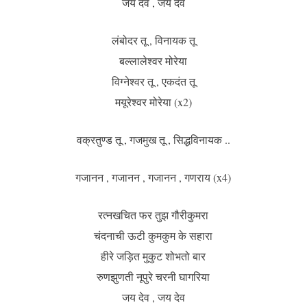
जय देव , जय देव
लंबोदर तू , विनायक तू
बल्लालेश्वर मोरेया
विग्नेश्वर तू , एकदंत तू
मयूरेश्वर मोरेया (x2)
वक्रतुण्ड तू , गजमुख तू , सिद्धविनायक ..
गजानन , गजानन , गजानन , गणराय (x4)
रत्नखचित फर तुझ गौरीकुमरा
चंदनाची ऊटी कुमकुम के सहारा
हीरे जड़ित मुकुट शोभतो बार
रुणझुणती नूपुरे चरनी घागरिया
जय देव , जय देव