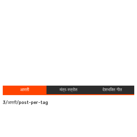
आरती
मंत्र-स्त्रोत
देशभक्ति गीत
3/आरती/post-per-tag