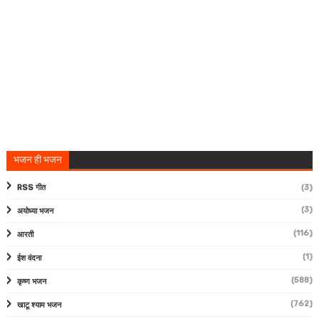
भजन ही भजन
RSS गीत
(3)
(3)
अयोध्या भजन
(116)
आरती
(1)
ईश वंदना
(588)
कृष्ण भजन
(762)
खाटू श्याम भजन