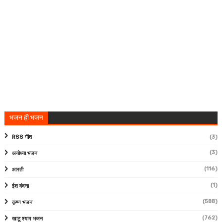
भजन ही भजन
RSS गीत
(3)
(3)
अयोध्या भजन
(116)
आरती
(1)
ईश वंदना
(588)
कृष्ण भजन
(762)
खाटू श्याम भजन