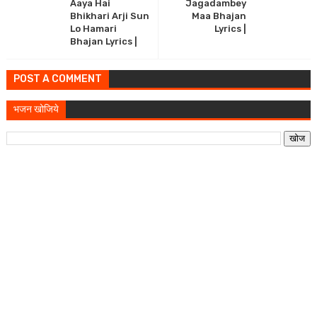
Aaya Hai
Jagadambey
Bhikhari Arji Sun
Maa Bhajan
Lo Hamari
Lyrics |
Bhajan Lyrics |
POST A COMMENT
भजन खोजिये