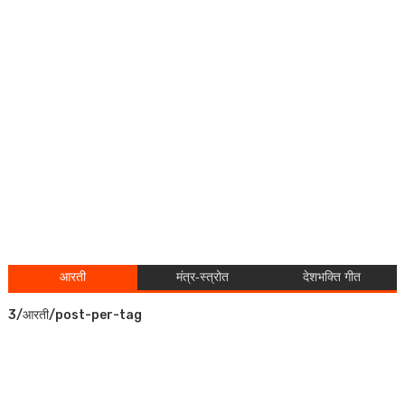
आरती
मंत्र-स्त्रोत
देशभक्ति गीत
3/आरती/post-per-tag