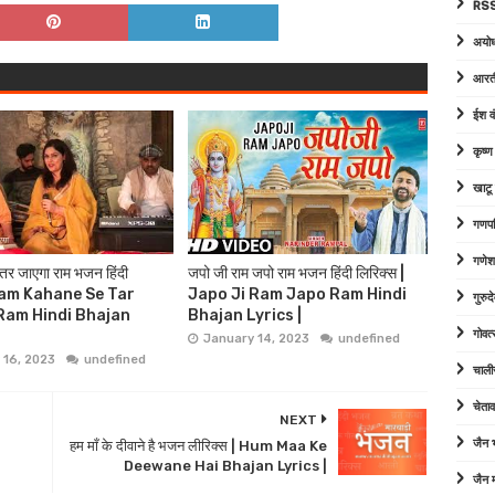
RSS
अयोध
आरत
ईश व
कृष्
खाटू
गणपत
गणेश
 तर जाएगा राम भजन हिंदी
जपो जी राम जपो राम भजन हिंदी लिरिक्स |
| Ram Kahane Se Tar
Japo Ji Ram Japo Ram Hindi
गुरु
Ram Hindi Bhajan
Bhajan Lyrics |
गोवत्
January 14, 2023
undefined
 16, 2023
undefined
चाली
चेता
NEXT
जैन
हम माँ के दीवाने है भजन लीरिक्स | Hum Maa Ke
Deewane Hai Bhajan Lyrics |
जैन म