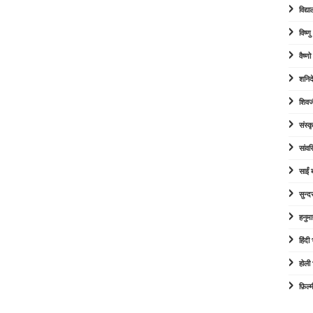
विद्या
विष्ण
वैष्ण
शनिद
शिवज
संस्कृ
सांव
साईं
सुन्द
हनुम
हिंद
होली
फ़िल्