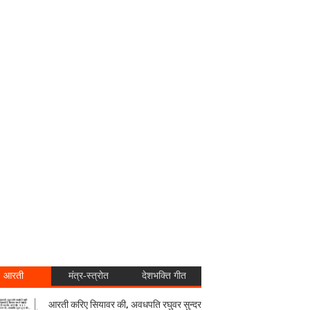
आरती
मंत्र-स्त्रोत
देशभक्ति गीत
आरती करिए सियावर की, अवधपति रघुवर सुन्दर