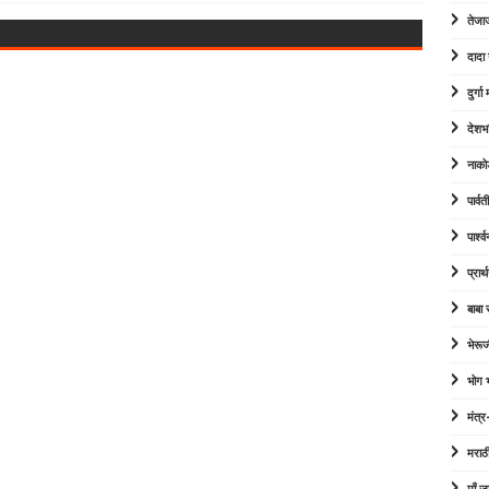
तेजा
दादा
दुर्ग
देशभ
नाको
पार्व
पार्श
प्रार्
बाबा
भेरूज
भोग
मंत्र
मराठ