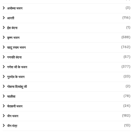
(3)
अयोध्या भजन
(116)
आरती
(1)
ईश वंदना
(588)
कृष्ण भजन
(762)
खाटू श्याम भजन
(57)
गणपति वंदना
(377)
गणेश जी के भजन
(23)
गुरुदेव के भजन
(2)
गोवत्स दिव्यांशु जी
(78)
चालीसा
(24)
चेतावनी भजन
(182)
जैन भजन
(13)
जैन मंत्र