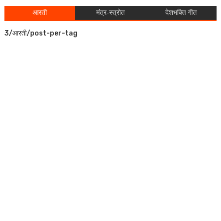
आरती
मंत्र-स्त्रोत
देशभक्ति गीत
3/आरती/post-per-tag