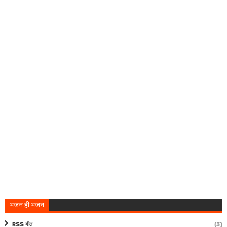
भजन ही भजन
RSS गीत
(3)