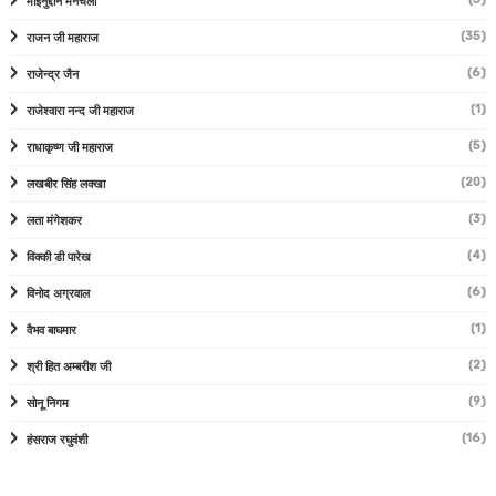
मोईनुद्दीन मनचला
(35)
राजन जी महाराज
(6)
राजेन्द्र जैन
(1)
राजेश्वारा नन्द जी महाराज
(5)
राधाकृष्ण जी महाराज
(20)
लखबीर सिंह लक्खा
(3)
लता मंगेशकर
(4)
विक्की डी पारेख
(6)
विनोद अग्रवाल
(1)
वैभव बाघमार
(2)
श्री हित अम्बरीश जी
(9)
सोनू निगम
(16)
हंसराज रघुवंशी