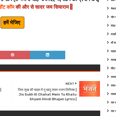
बाबा
डॉट कॉम
की और से सादर जय सियाराम ||
भेरूज
भोग
हमें भेजिए
मंत्र
मराठ
माँ ज
माता
मारव
मीरा
राजस
NEXT
राधा
 |
जिस सुख की चाहत में तू खाटू श्याम भजन लिरिक्स |
Jis Sukh Ki Chahat Mein Tu Khatu
राधा
Shyam Hindi Bhajan Lyrics |
राम
राम 