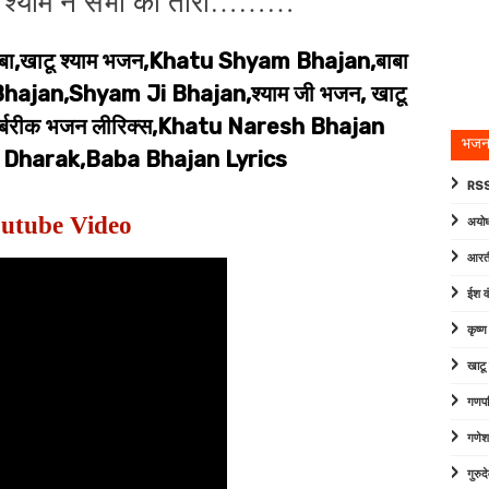
ा श्याम ने सभी को तारा………
बा,खाटू श्याम भजन,Khatu Shyam Bhajan,बाबा
hajan,Shyam Ji Bhajan,श्याम जी भजन, खाटू
रक,बर्बरीक भजन लीरिक्स,Khatu Naresh Bhajan
भजन
 Dharak,Baba Bhajan Lyrics
RSS
utube Video
अयोध
आरत
ईश व
कृष्
खाटू
गणपत
गणेश
गुरु