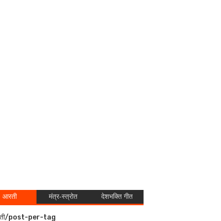
आरती
मंत्र-स्त्रोत
देशभक्ति गीत
ती/post-per-tag