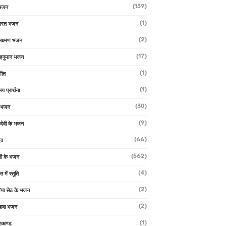
(139)
 भजन
(1)
 भरत भजन
(2)
लक्ष्मण भजन
(17)
हनुमान भजन
(1)
गीत
(1)
लय प्रार्थना
(30)
ु भजन
(9)
ो देवी के भजन
(66)
ेव
(562)
ी के भजन
(4)
त में स्तुति
(2)
रिया सेठ के भजन
(2)
 बाबा भजन
(1)
रकाण्ड