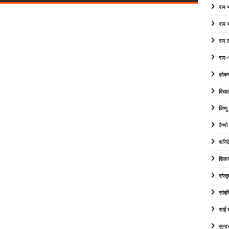
राम
राम
राम 
राम-
लोक
विद्या
विष्ण
वैष्ण
शनिद
शिवज
संस्कृ
सांव
साईं
सुन्द