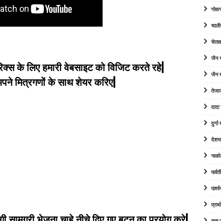
गोवत्
चाली
चेता
जैन
िक्स के लिए हमारी वेबसाइट को विजिट करते रहे|
जैन म
े मित्रगणों के साथ शेयर करिए|
तेजा
दादा
दुर्ग
देशभ
नाको
पार्व
पार्श
प्रार्
 सामग्री भेजना चाहे नीचे दिए गए बटन का प्रयोग करे|