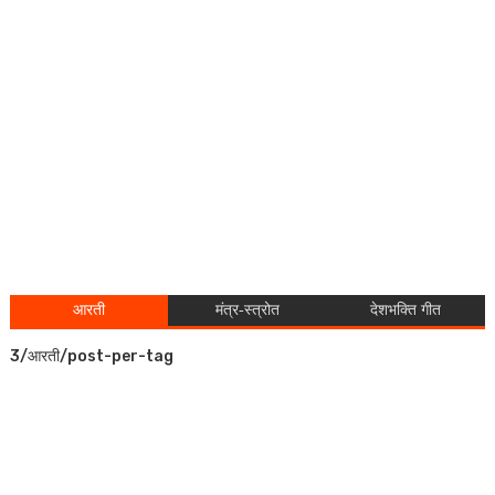
आरती
मंत्र-स्त्रोत
देशभक्ति गीत
3/आरती/post-per-tag