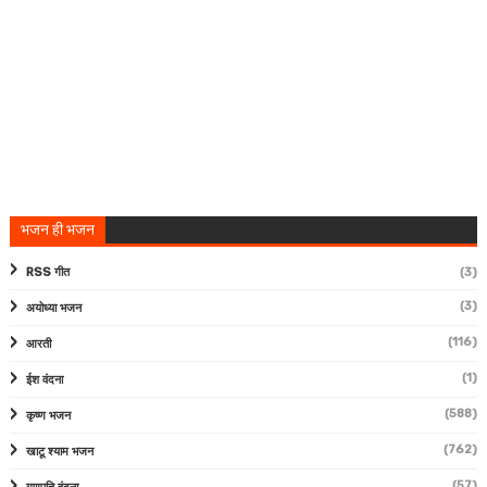
भजन ही भजन
RSS गीत
(3)
(3)
अयोध्या भजन
(116)
आरती
(1)
ईश वंदना
(588)
कृष्ण भजन
(762)
खाटू श्याम भजन
(57)