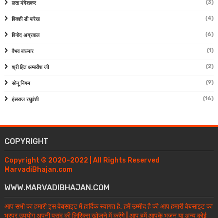
(3)
लता मंगेशकर
(4)
विक्की डी पारेख
(6)
विनोद अग्रवाल
(1)
वैभव बाघमार
(2)
श्री हित अम्बरीश जी
(9)
सोनू निगम
(16)
हंसराज रघुवंशी
COPYRIGHT
Copyright © 2020-2022 | All Rights Reserved
MarvadiBhajan.com
WWW.MARVADIBHAJAN.COM
आप सभी का हमारी इस वेबसाइट में हार्दिक स्वागत है, हमें उम्मीद है की आप हमारी वेबसाइट का
भरपूर उपयोग अपनी पसंद की लिरिक्स खोजने में करेंगे | आप हमें आपके भजन या अन्य कोई