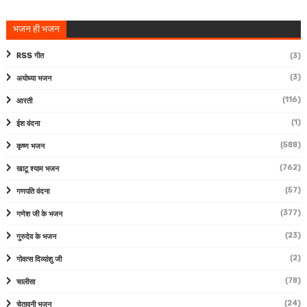
भजन ही भजन
RSS गीत
(3)
(3)
अयोध्या भजन
(116)
आरती
(1)
ईश वंदना
(588)
कृष्ण भजन
(762)
खाटू श्याम भजन
(57)
गणपति वंदना
(377)
गणेश जी के भजन
(23)
गुरुदेव के भजन
(2)
गोवत्स दिव्यांशु जी
(78)
चालीसा
(24)
चेतावनी भजन