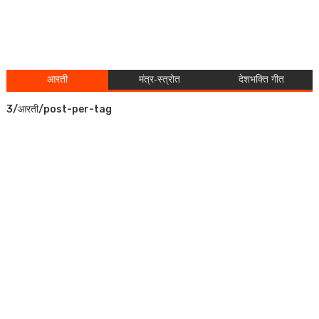
आरती
मंत्र-स्त्रोत
देशभक्ति गीत
3/आरती/post-per-tag