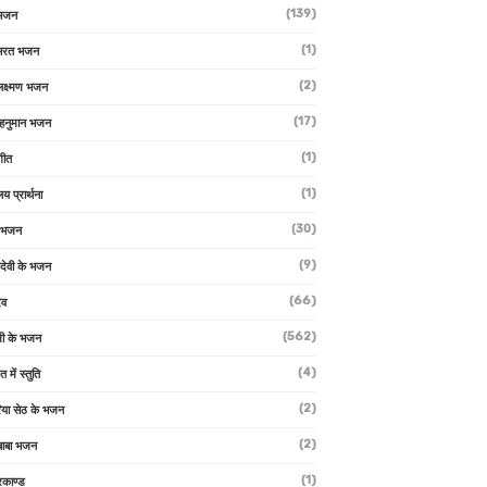
(139)
 भजन
(1)
 भरत भजन
(2)
लक्ष्मण भजन
(17)
हनुमान भजन
(1)
गीत
(1)
लय प्रार्थना
(30)
ु भजन
(9)
ो देवी के भजन
(66)
ेव
(562)
ी के भजन
(4)
त में स्तुति
(2)
रिया सेठ के भजन
(2)
 बाबा भजन
(1)
रकाण्ड