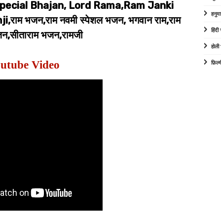
pecial Bhajan, Lord Rama,Ram Janki
हनुम
ाम भजन,राम नवमी स्पेशल भजन, भगवान राम,राम
हिंद
न,सीताराम भजन,रामजी
होली
utube Video
फ़िल्