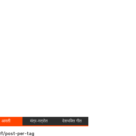
आरती
मंत्र-स्त्रोत
देशभक्ति गीत
ती/post-per-tag