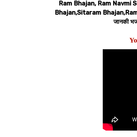
Ram Bhajan, Ram Navmi S
Bhajan,Sitaram Bhajan,Ramji,र
जानकी भज
Yo