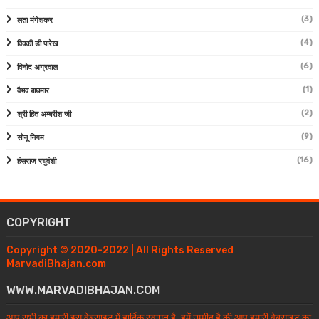
(3)
लता मंगेशकर
(4)
विक्की डी पारेख
(6)
विनोद अग्रवाल
(1)
वैभव बाघमार
(2)
श्री हित अम्बरीश जी
(9)
सोनू निगम
(16)
हंसराज रघुवंशी
COPYRIGHT
Copyright © 2020-2022 | All Rights Reserved
MarvadiBhajan.com
WWW.MARVADIBHAJAN.COM
आप सभी का हमारी इस वेबसाइट में हार्दिक स्वागत है, हमें उम्मीद है की आप हमारी वेबसाइट का