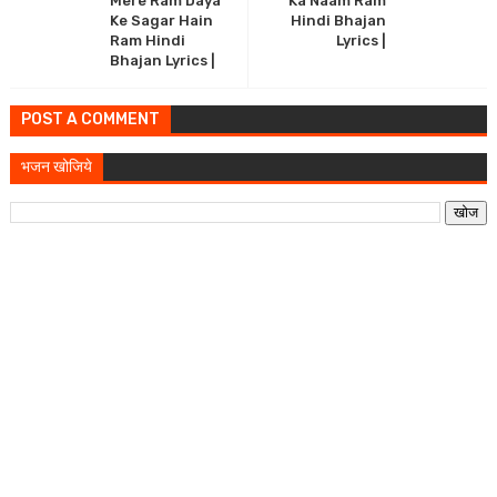
Mere Ram Daya
Ka Naam Ram
Ke Sagar Hain
Hindi Bhajan
Ram Hindi
Lyrics |
Bhajan Lyrics |
POST A COMMENT
भजन खोजिये