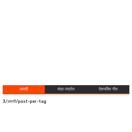
आरती
मंत्र-स्त्रोत
देशभक्ति गीत
3/आरती/post-per-tag