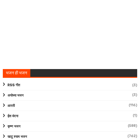
भजन ही भजन
RSS गीत
(3)
(3)
अयोध्या भजन
(116)
आरती
(1)
ईश वंदना
(588)
कृष्ण भजन
(762)
खाटू श्याम भजन