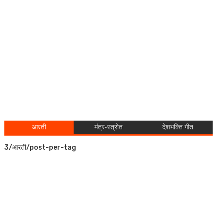
आरती
मंत्र-स्त्रोत
देशभक्ति गीत
3/आरती/post-per-tag