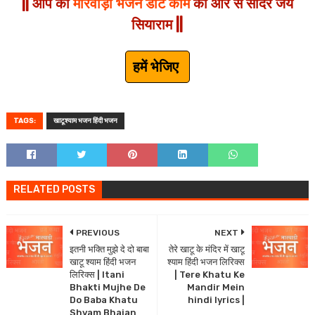
|| आप को
मारवाड़ी भजन डॉट कॉम
की और से सादर जय
सियाराम ||
हमें भेजिए
TAGS:
खाटूश्याम भजन हिंदी भजन
RELATED POSTS
PREVIOUS
NEXT
इतनी भक्ति मुझे दे दो बाबा
तेरे खाटू के मंदिर में खाटू
खाटू श्याम हिंदी भजन
श्याम हिंदी भजन लिरिक्स
लिरिक्स | Itani
| Tere Khatu Ke
Bhakti Mujhe De
Mandir Mein
Do Baba Khatu
hindi lyrics |
Shyam Bhajan