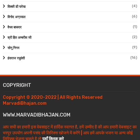
(4)
विक्की डी पारेख
(6)
विनोद अग्रवाल
(1)
वैभव बाघमार
(2)
श्री हित अम्बरीश जी
(9)
सोनू निगम
(16)
हंसराज रघुवंशी
COPYRIGHT
Copyright © 2020-2022 | All Rights Reserved
MarvadiBhajan.com
WWW.MARVADIBHAJAN.COM
आप सभी का हमारी इस वेबसाइट में हार्दिक स्वागत है, हमें उम्मीद है की आप हमारी वेबसाइट का
भरपूर उपयोग अपनी पसंद की लिरिक्स खोजने में करेंगे | आप हमें आपके भजन या अन्य कोई
लिरिक्स भेजना चाहते है तो
यहाँ क्लिक करे