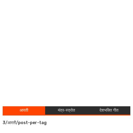
आरती
मंत्र-स्त्रोत
देशभक्ति गीत
3/आरती/post-per-tag