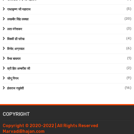
(5)
राधाकृष्ण जी महाराज
(20)
लखबीर सिंह लक्खा
(3)
लता मंगेशकर
(4)
विक्की डी पारेख
(6)
विनोद अग्रवाल
(1)
वैभव बाघमार
(2)
श्री हित अम्बरीश जी
(9)
सोनू निगम
(16)
हंसराज रघुवंशी
COPYRIGHT
Copyright © 2020-2022 | All Rights Reserved
MarvadiBhajan.com