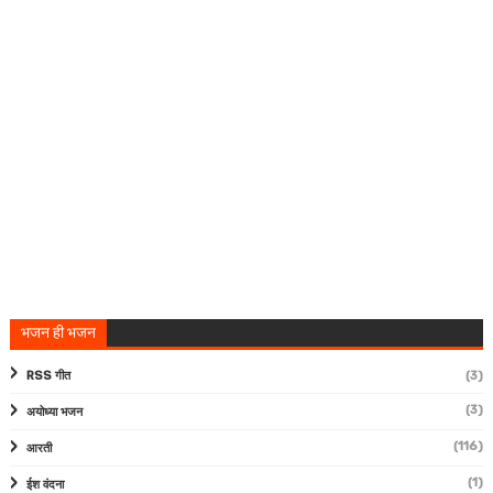
भजन ही भजन
RSS गीत
(3)
(3)
अयोध्या भजन
(116)
आरती
(1)
ईश वंदना