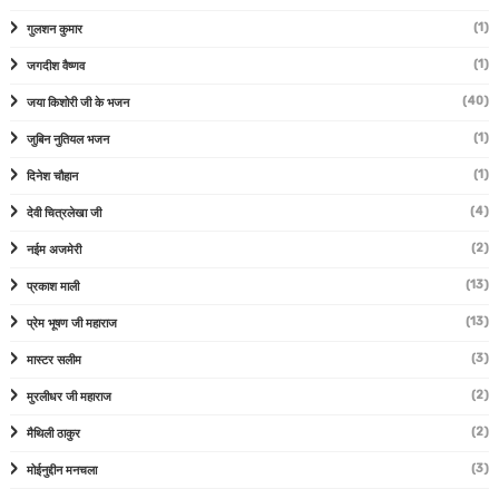
(1)
गुलशन कुमार
(1)
जगदीश वैष्णव
(40)
जया किशोरी जी के भजन
(1)
जुबिन नुतियल भजन
(1)
दिनेश चौहान
(4)
देवी चित्रलेखा जी
(2)
नईम अजमेरी
(13)
प्रकाश माली
(13)
प्रेम भूषण जी महाराज
(3)
मास्टर सलीम
(2)
मुरलीधर जी महाराज
(2)
मैथिली ठाकुर
(3)
मोईनुद्दीन मनचला