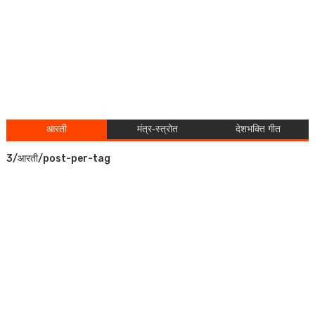
आरती
मंत्र-स्त्रोत
देशभक्ति गीत
3/आरती/post-per-tag