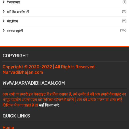
(1)
वैभव बाघमार
(2)
श्री हित अम्बरीश जी
(9)
सोनू निगम
(16)
हंसराज रघुवंशी
COPYRIGHT
Copyright © 2020-2022 | All Rights Reserved
MarvadiBhajan.com
WWW.MARVADIBHAJAN.COM
आप सभी का हमारी इस वेबसाइट में हार्दिक स्वागत है, हमें उम्मीद है की आप हमारी वेबसाइट का
भरपूर उपयोग अपनी पसंद की लिरिक्स खोजने में करेंगे | आप हमें आपके भजन या अन्य कोई
लिरिक्स भेजना चाहते है तो
यहाँ क्लिक करे
QUICK LINKS
Home