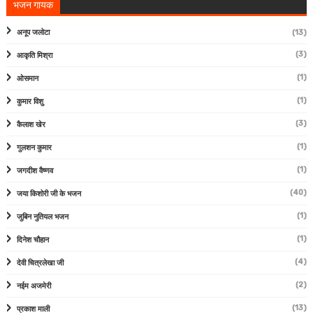
भजन गायक
अनूप जलोटा
(13)
(3)
आकृति मिश्रा
(1)
ओसमान
(1)
कुमार विशु
(3)
कैलाश खेर
(1)
गुलशन कुमार
(1)
जगदीश वैष्णव
(40)
जया किशोरी जी के भजन
(1)
जुबिन नुतियल भजन
(1)
दिनेश चौहान
(4)
देवी चित्रलेखा जी
(2)
नईम अजमेरी
(13)
प्रकाश माली