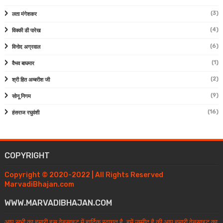
(3)
लता मंगेशकर
(4)
विक्की डी पारेख
(6)
विनोद अग्रवाल
(1)
वैभव बाघमार
(2)
श्री हित अम्बरीश जी
(9)
सोनू निगम
(16)
हंसराज रघुवंशी
COPYRIGHT
Copyright © 2020-2022 | All Rights Reserved
MarvadiBhajan.com
WWW.MARVADIBHAJAN.COM
आप सभी का हमारी इस वेबसाइट में हार्दिक स्वागत है, हमें उम्मीद है की आप हमारी वेबसाइट का