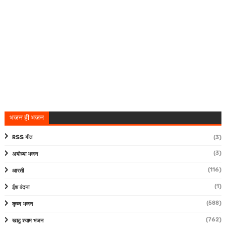
भजन ही भजन
RSS गीत
(3)
(3)
अयोध्या भजन
(116)
आरती
(1)
ईश वंदना
(588)
कृष्ण भजन
(762)
खाटू श्याम भजन