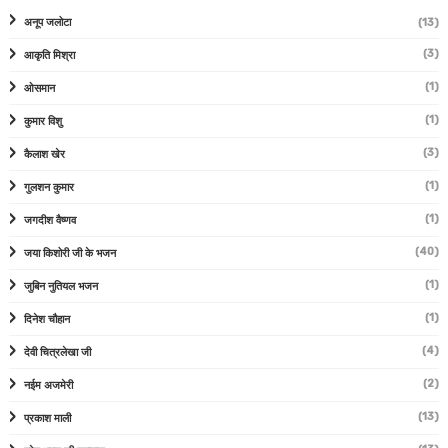
अनूप जलोटा
(13)
(3)
आकृति मिश्रा
(1)
ओसमान
(1)
कुमार विशु
(3)
कैलाश खेर
(1)
गुलशन कुमार
(1)
जगदीश वैष्णव
(40)
जया किशोरी जी के भजन
(1)
जुबिन नुतियल भजन
(1)
दिनेश चौहान
(4)
देवी चित्रलेखा जी
(2)
नईम अजमेरी
(13)
प्रकाश माली