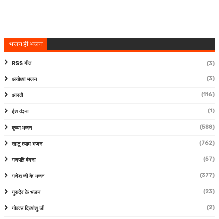
भजन ही भजन
RSS गीत
(3)
(3)
अयोध्या भजन
(116)
आरती
(1)
ईश वंदना
(588)
कृष्ण भजन
(762)
खाटू श्याम भजन
(57)
गणपति वंदना
(377)
गणेश जी के भजन
(23)
गुरुदेव के भजन
(2)
गोवत्स दिव्यांशु जी