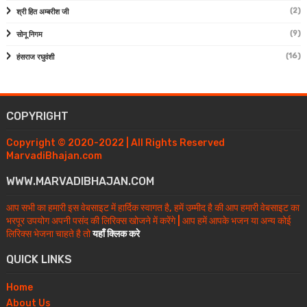
(2)
श्री हित अम्बरीश जी
(9)
सोनू निगम
(16)
हंसराज रघुवंशी
COPYRIGHT
Copyright © 2020-2022 | All Rights Reserved
MarvadiBhajan.com
WWW.MARVADIBHAJAN.COM
आप सभी का हमारी इस वेबसाइट में हार्दिक स्वागत है, हमें उम्मीद है की आप हमारी वेबसाइट का
भरपूर उपयोग अपनी पसंद की लिरिक्स खोजने में करेंगे | आप हमें आपके भजन या अन्य कोई
लिरिक्स भेजना चाहते है तो
यहाँ क्लिक करे
QUICK LINKS
Home
About Us