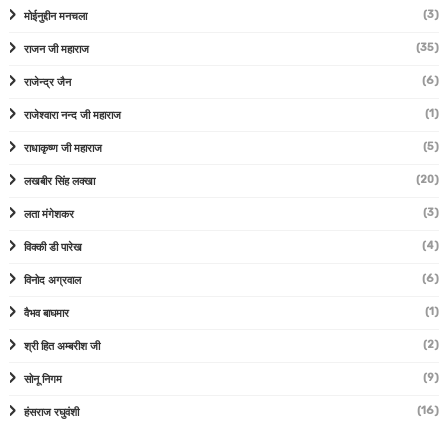
(3)
मोईनुद्दीन मनचला
(35)
राजन जी महाराज
(6)
राजेन्द्र जैन
(1)
राजेश्वारा नन्द जी महाराज
(5)
राधाकृष्ण जी महाराज
(20)
लखबीर सिंह लक्खा
(3)
लता मंगेशकर
(4)
विक्की डी पारेख
(6)
विनोद अग्रवाल
(1)
वैभव बाघमार
(2)
श्री हित अम्बरीश जी
(9)
सोनू निगम
(16)
हंसराज रघुवंशी