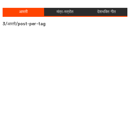
आरती
मंत्र-स्त्रोत
देशभक्ति गीत
3/आरती/post-per-tag