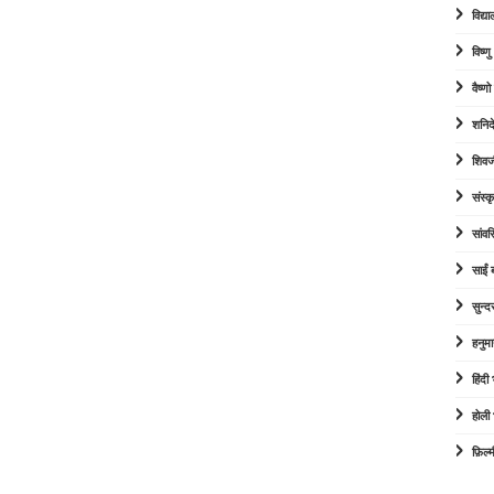
विद्या
विष्ण
वैष्ण
शनिद
शिवज
संस्कृ
सांव
साईं
सुन्द
हनुम
हिंद
होली
फ़िल्