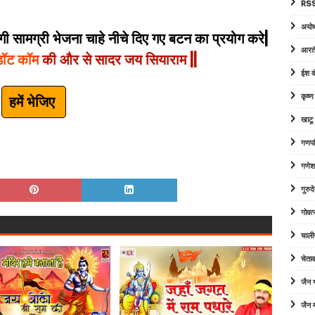
RSS
अयोध
 सामग्री भेजना चाहे नीचे दिए गए बटन का प्रयोग करे|
आरत
डॉट कॉम
की और से सादर जय सियाराम ||
ईश व
कृष्
हमें भेजिए
खाटू
गणपत
गणेश
गुरु
गोवत्
चाली
चेता
जैन
जैन म