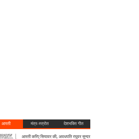
आरती
मंत्र-स्त्रोत
देशभक्ति गीत
आरती करिए सियावर की, अवधपति रघुवर सुन्दर