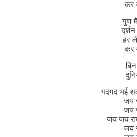
कर 
गुण म
दर्श
हर ल
कर 
बिन 
दुन
गदगद भई शबरी
जय ज
जय ज
जय जय राम 
जय ज