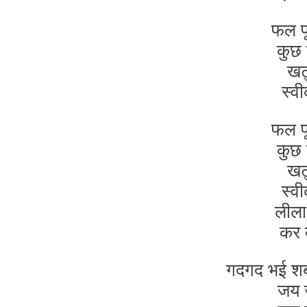
फल फ
कुछ 
खट्
स्वी
फल फ
कुछ 
खट्
स्वी
लीला
कर ब
गदगद भई शबरी
जय ज