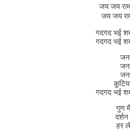
जय जय राम
जय जय राम 
गदगद भई शबरी
गदगद भई शबरी
जनम
जनम
जनम
कुटिया
गदगद भई शबरी
गुण म
दर्श
हर ल