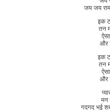
जय ज
जय जय राम
इक टक
तन म
ऐसा
और न
इक टक
तन म
ऐसा
और न
प्य
मन 
गदगद भई शबरी