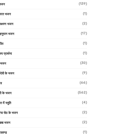
(139)
 भजन
(1)
 भरत भजन
(2)
लक्ष्मण भजन
(17)
हनुमान भजन
(1)
गीत
(1)
लय प्रार्थना
(30)
ु भजन
(9)
ो देवी के भजन
(66)
ेव
(562)
ी के भजन
(4)
त में स्तुति
(2)
रिया सेठ के भजन
(2)
 बाबा भजन
(1)
रकाण्ड