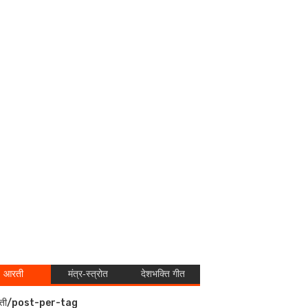
आरती
मंत्र-स्त्रोत
देशभक्ति गीत
ती/post-per-tag