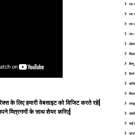
राम
राम
राम 
राम-
लोक
विद्या
विष्ण
वैष्ण
शनिद
शिवज
िक्स के लिए हमारी वेबसाइट को विजिट करते रहे|
संस्कृ
े मित्रगणों के साथ शेयर करिए|
सांव
साईं
सुन्द