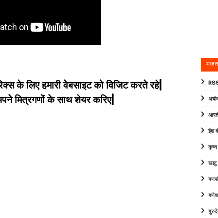
भजन
िक्स के लिए हमारी वेबसाइट को विजिट करते रहे|
RSS
े मित्रगणों के साथ शेयर करिए|
अयोध
आरत
ईश व
कृष्
खाटू
गणपत
गणेश
गुरु