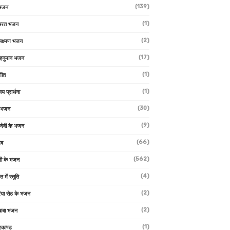
(139)
 भजन
(1)
 भरत भजन
(2)
लक्ष्मण भजन
(17)
हनुमान भजन
(1)
गीत
(1)
लय प्रार्थना
(30)
ु भजन
(9)
ो देवी के भजन
(66)
ेव
(562)
ी के भजन
(4)
त में स्तुति
(2)
रिया सेठ के भजन
(2)
 बाबा भजन
(1)
रकाण्ड