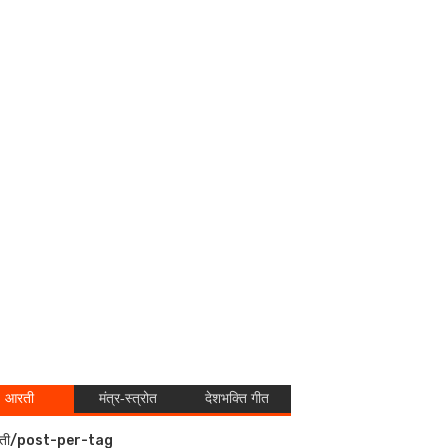
आरती
मंत्र-स्त्रोत
देशभक्ति गीत
ती/post-per-tag