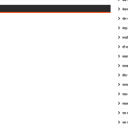
बाबा
भेरूज
भोग
मंत्र
मराठ
माँ ज
माता
मारव
मीरा
राजस
राधा
राधा
राम
राम 