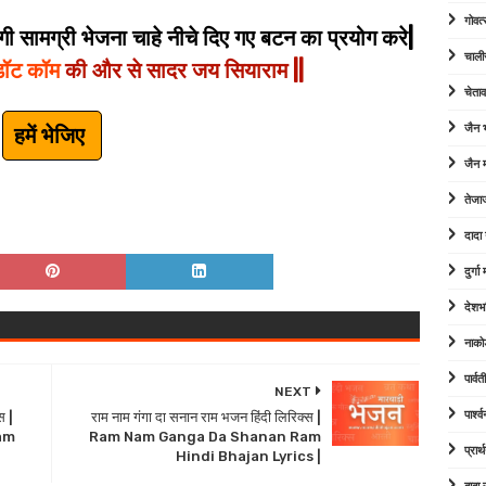
गोवत्
 सामग्री भेजना चाहे नीचे दिए गए बटन का प्रयोग करे|
चाली
डॉट कॉम
की और से सादर जय सियाराम ||
चेता
जैन
हमें भेजिए
जैन म
तेजा
दादा
दुर्ग
देशभ
नाको
पार्व
NEXT
पार्श
स |
राम नाम गंगा दा सनान राम भजन हिंदी लिरिक्स |
am
Ram Nam Ganga Da Shanan Ram
प्रार्
Hindi Bhajan Lyrics |