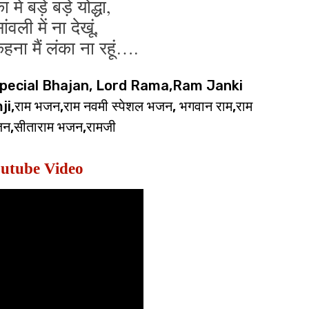
में बड़े बड़े योद्धा,
ांवली में ना देखूं,
हना मैं लंका ना रहूं….
pecial Bhajan, Lord Rama,Ram Janki
ाम भजन,राम नवमी स्पेशल भजन, भगवान राम,राम
न,सीताराम भजन,रामजी
utube Video