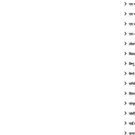
राम
राम
राम 
राम-
लोक
विद्या
विष्ण
वैष्ण
शनिद
शिवज
संस्कृ
सांव
साईं
सुन्द