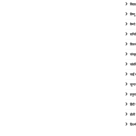
विद्या
विष्ण
वैष्ण
शनिद
शिवज
संस्कृ
सांव
साईं
सुन्द
हनुम
हिंद
होली
फ़िल्