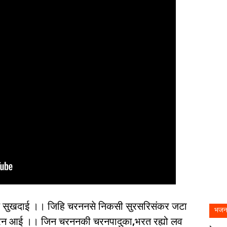
सुखदाई ।। जिहि चरननसे निकसी सुरसरिसंकर जटा
भजन
तारन आई ।। जिन चरननकी चरनपादुका,भरत रह्यो लव