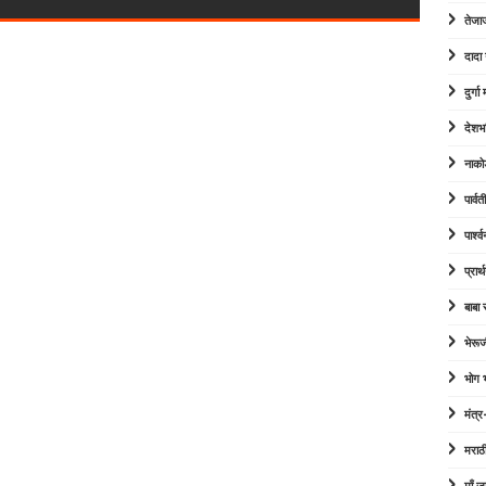
तेजा
दादा
दुर्ग
देशभ
नाको
पार्व
पार्श
प्रार्
बाबा
भेरूज
भोग
मंत्र
मराठ