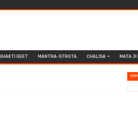
BHAKTI GEET
MANTRA-STROTA
CHALISA
MATA JI
भजन