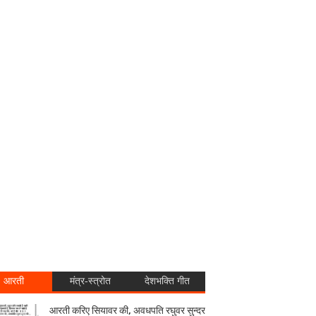
आरती
मंत्र-स्त्रोत
देशभक्ति गीत
आरती करिए सियावर की, अवधपति रघुवर सुन्दर