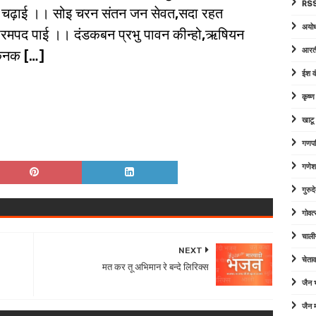
RSS
व चढ़ाई ।। सोइ चरन संतन जन सेवत,सदा रहत
अयोध
रमपद पाई ।। दंडकबन प्रभु पावन कीन्हो,ऋषियन
आरत
ी,कनक […]
ईश व
कृष्
खाटू
गणपत
गणेश
गुरु
गोवत्
चाली
NEXT
चेता
मत कर तू अभिमान रे बन्दे लिरिक्स
जैन
जैन म