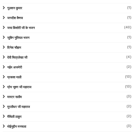
(1)
गुलशन कुमार
(1)
जगदीश वैष्णव
(40)
जया किशोरी जी के भजन
(1)
जुबिन नुतियल भजन
(1)
दिनेश चौहान
(4)
देवी चित्रलेखा जी
(2)
नईम अजमेरी
(13)
प्रकाश माली
(13)
प्रेम भूषण जी महाराज
(3)
मास्टर सलीम
(2)
मुरलीधर जी महाराज
(2)
मैथिली ठाकुर
(3)
मोईनुद्दीन मनचला