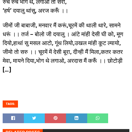
रुच रुच भोग थे, लगाओ तो सरी,
‘हर्ष’ दयालु थांसु, अरज करूँ ।।
जीमों जी बाबाजी, मनवार मैं करूं,चूरमें की थाली थारे, सामने
धरूं ।। तर्ज – बोलो जी दयालु । आंटे मांही देसी घी को, मूण
दियो,हाथां सु मसल आटो, गूंथ लियो,उखल मांही कूट ल्यायो,
जीमो तो सरु ।। चूरमें में देसी बूरा, दीन्ही मैं मिला,कतर कतर
मेवा, मायने दिया,भोग थे लगाओ, अरदास मैं करूँ ।। छोटोड़ी
[…]
TAGS: