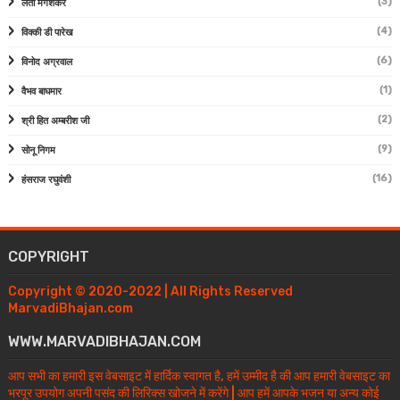
(3)
लता मंगेशकर
(4)
विक्की डी पारेख
(6)
विनोद अग्रवाल
(1)
वैभव बाघमार
(2)
श्री हित अम्बरीश जी
(9)
सोनू निगम
(16)
हंसराज रघुवंशी
COPYRIGHT
Copyright © 2020-2022 | All Rights Reserved
MarvadiBhajan.com
WWW.MARVADIBHAJAN.COM
आप सभी का हमारी इस वेबसाइट में हार्दिक स्वागत है, हमें उम्मीद है की आप हमारी वेबसाइट का
भरपूर उपयोग अपनी पसंद की लिरिक्स खोजने में करेंगे | आप हमें आपके भजन या अन्य कोई