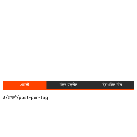
आरती
मंत्र-स्त्रोत
देशभक्ति गीत
3/आरती/post-per-tag