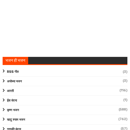
भजन ही भजन
RSS गीत
(3)
(3)
अयोध्या भजन
(116)
आरती
(1)
ईश वंदना
(588)
कृष्ण भजन
(762)
खाटू श्याम भजन
(57)
गणपति वंदना