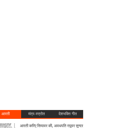
आरती
मंत्र-स्त्रोत
देशभक्ति गीत
आरती करिए सियावर की, अवधपति रघुवर सुन्दर