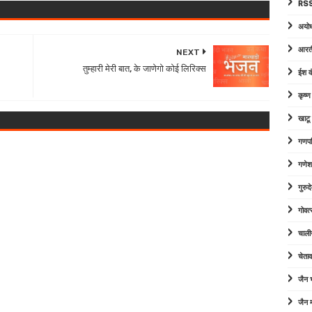
RSS
अयोध
आरत
NEXT
तुम्हारी मेरी बात, के जाणेगो कोई लिरिक्स
ईश व
कृष्
खाटू
गणपत
गणेश
गुरु
गोवत्
चाली
चेता
जैन
जैन म