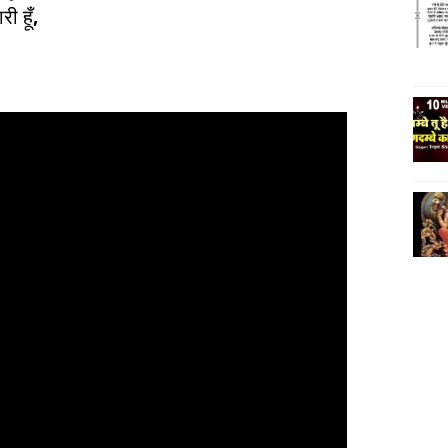
ी हूँ,