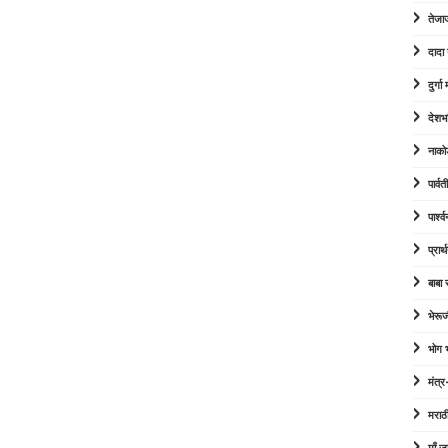
तेजा
दादा
दुर्ग
देशभ
नाको
पार्व
पार्श
प्रार्
बाबा
भेरूज
भोग
मंत्र
मराठ