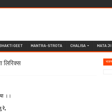
BHAKTI GEET
MANTRA-STROTA
CHALISA
MATA JI
भजन
या लिरिक्स
िया ।।
 रे,