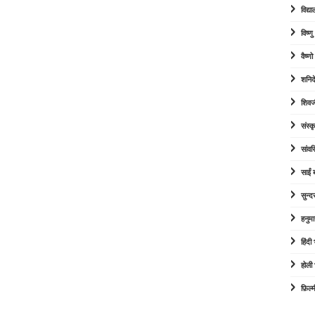
विद्या
विष्ण
वैष्ण
शनिद
शिवज
संस्कृ
सांव
साईं
सुन्द
हनुम
हिंद
होली
फ़िल्