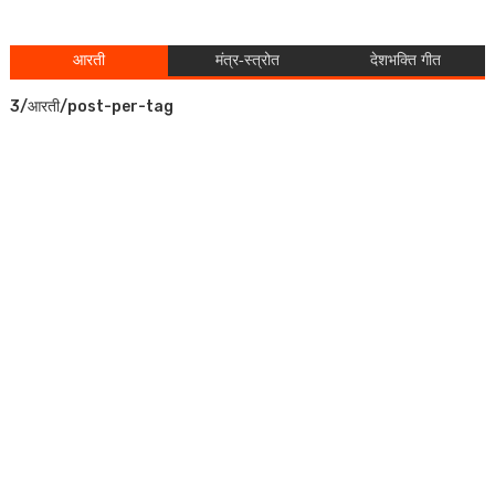
आरती
मंत्र-स्त्रोत
देशभक्ति गीत
3/आरती/post-per-tag