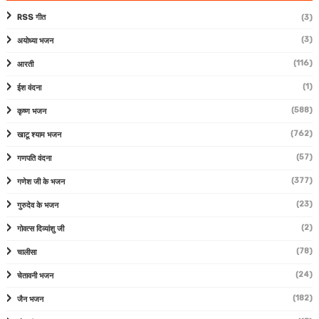
RSS गीत
(3)
(3)
अयोध्या भजन
(116)
आरती
(1)
ईश वंदना
(588)
कृष्ण भजन
(762)
खाटू श्याम भजन
(57)
गणपति वंदना
(377)
गणेश जी के भजन
(23)
गुरुदेव के भजन
(2)
गोवत्स दिव्यांशु जी
(78)
चालीसा
(24)
चेतावनी भजन
(182)
जैन भजन