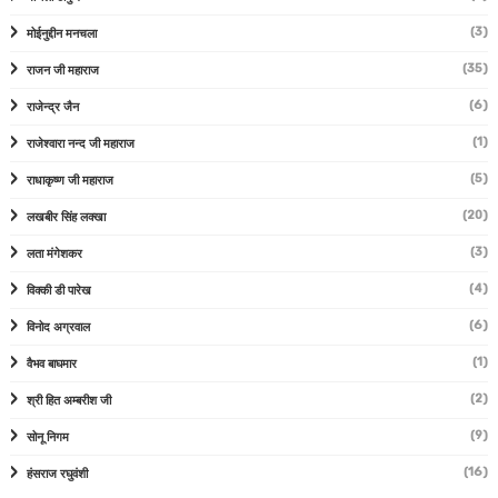
(3)
मोईनुद्दीन मनचला
(35)
राजन जी महाराज
(6)
राजेन्द्र जैन
(1)
राजेश्वारा नन्द जी महाराज
(5)
राधाकृष्ण जी महाराज
(20)
लखबीर सिंह लक्खा
(3)
लता मंगेशकर
(4)
विक्की डी पारेख
(6)
विनोद अग्रवाल
(1)
वैभव बाघमार
(2)
श्री हित अम्बरीश जी
(9)
सोनू निगम
(16)
हंसराज रघुवंशी