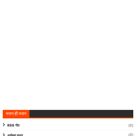
भजन ही भजन
RSS गीत
(3)
(3)
अयोध्या भजन