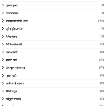
(1)
गुलशन कुमार
(1)
जगदीश वैष्णव
(40)
जया किशोरी जी के भजन
(1)
जुबिन नुतियल भजन
(1)
दिनेश चौहान
(4)
देवी चित्रलेखा जी
(2)
नईम अजमेरी
(13)
प्रकाश माली
(13)
प्रेम भूषण जी महाराज
(3)
मास्टर सलीम
(2)
मुरलीधर जी महाराज
(2)
मैथिली ठाकुर
(3)
मोईनुद्दीन मनचला