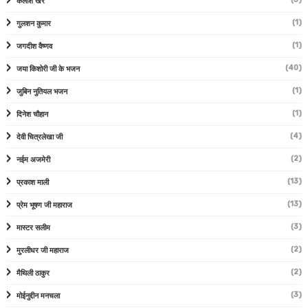
कैलाश खेर
(1)
गुलशन कुमार
(1)
जगदीश वैष्णव
(40)
जया किशोरी जी के भजन
(1)
जुबिन नुतियल भजन
(1)
दिनेश चौहान
(4)
देवी चित्रलेखा जी
(2)
नईम अजमेरी
(13)
प्रकाश माली
(13)
प्रेम भूषण जी महाराज
(3)
मास्टर सलीम
(2)
मुरलीधर जी महाराज
(2)
मैथिली ठाकुर
(3)
मोईनुद्दीन मनचला