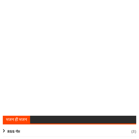
भजन ही भजन
RSS गीत
(3)