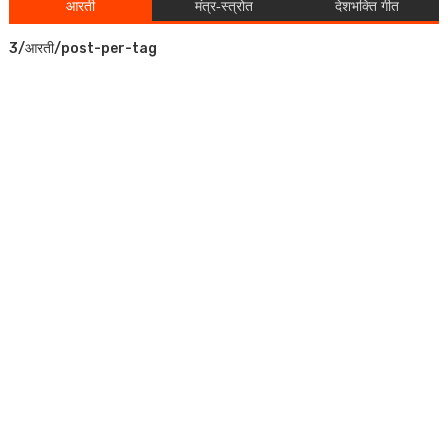
आरती
मंत्र-स्त्रोत
देशभक्ति गीत
3/आरती/post-per-tag