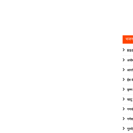
भजन
RSS
अयोध
आरत
ईश व
कृष्
खाटू
गणपत
गणेश
गुरु