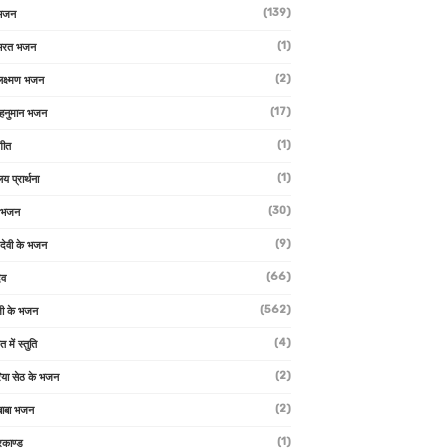
(139)
 भजन
(1)
 भरत भजन
(2)
लक्ष्मण भजन
(17)
हनुमान भजन
(1)
गीत
(1)
लय प्रार्थना
(30)
ु भजन
(9)
ो देवी के भजन
(66)
ेव
(562)
ी के भजन
(4)
त में स्तुति
(2)
रिया सेठ के भजन
(2)
 बाबा भजन
(1)
रकाण्ड