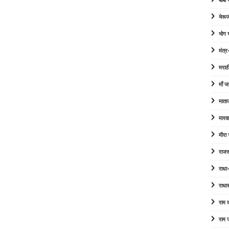
बाबा
भेरूज
भोग
मंत्र
मराठ
माँ ज
माता
मारव
मीरा
राजस
राधा
राधा
राम
राम 