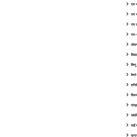
राम
राम
राम 
राम-
लोक
विद्या
विष्ण
वैष्ण
शनिद
शिवज
संस्कृ
सांव
साईं
सुन्द