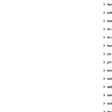
गोवत्
चाली
चेता
जैन
जैन म
तेजा
दादा
दुर्ग
देशभ
नाको
पार्व
पार्श
प्रार्