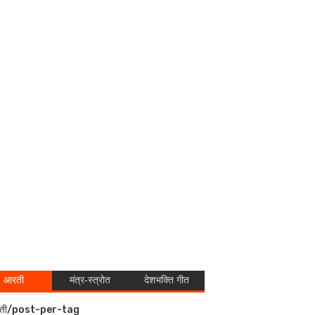
आरती
मंत्र-स्त्रोत
देशभक्ति गीत
ती/post-per-tag